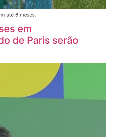
em até 6 meses.
íses em
o de Paris serão