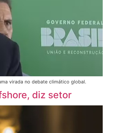
ma virada no debate climático global.
fshore, diz setor