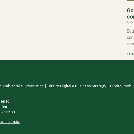
Go
co
Ney
Equ
con
mes
Leia
 Ambiental e Urbanístico | Direito Digital e Business Strategy | Direito Imobili
mento
-feira
 – 18h00
acia.com.br