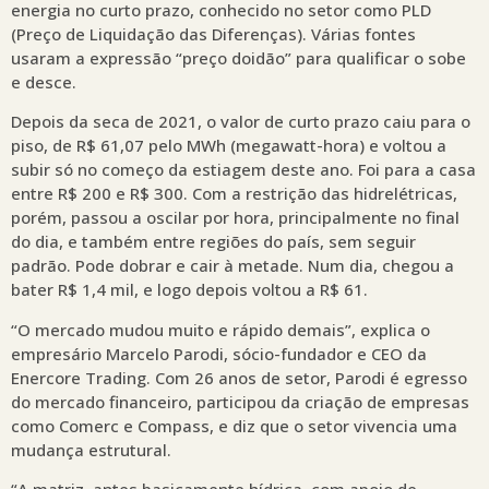
energia no curto prazo, conhecido no setor como PLD
(Preço de Liquidação das Diferenças). Várias fontes
usaram a expressão “preço doidão” para qualificar o sobe
e desce.
Depois da seca de 2021, o valor de curto prazo caiu para o
piso, de R$ 61,07 pelo MWh (megawatt-hora) e voltou a
subir só no começo da estiagem deste ano. Foi para a casa
entre R$ 200 e R$ 300. Com a restrição das hidrelétricas,
porém, passou a oscilar por hora, principalmente no final
do dia, e também entre regiões do país, sem seguir
padrão. Pode dobrar e cair à metade. Num dia, chegou a
bater R$ 1,4 mil, e logo depois voltou a R$ 61.
“O mercado mudou muito e rápido demais”, explica o
empresário Marcelo Parodi, sócio-fundador e CEO da
Enercore Trading. Com 26 anos de setor, Parodi é egresso
do mercado financeiro, participou da criação de empresas
como Comerc e Compass, e diz que o setor vivencia uma
mudança estrutural.
“A matriz, antes basicamente hídrica, com apoio de