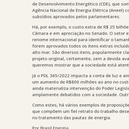
de Desenvolvimento Energético (CDE), que som
Agência Nacional de Energia Elétrica (Aneel) c
subsídios aprovados pelos parlamentares.
Há, por exemplo, o custo extra de R$ 25 bilhõ
Câmara e em apreciação no Senado. O setor el
renome internacional para identificar o taman
forem aprovados todos os itens extras incluíd
alto mar. São diversos itens, popularmente cla
projeto original, certamente, sem a devida ava
queremos mostrar que a sociedade está atent
Já o PDL 365/2022 impacta a conta de luz e ai
um aumento de R$800 milhões ao ano no custo
ainda materializa intervenção do Poder Legisl
amplamente debatidos com a sociedade. Outr
Como estes, há vários exemplos de proposiçõ
que compõem um fiel retrato do trabalho de
no tratamento das pautas de energia.
Por Brasil Energia.