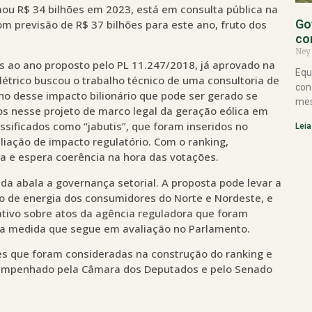
ou R$ 34 bilhões em 2023, está em consulta pública na
Go
om previsão de R$ 37 bilhões para este ano, fruto dos
co
Ney
es ao ano proposto pelo PL 11.247/2018, já aprovado na
Equ
étrico buscou o trabalho técnico de uma consultoria de
con
ho desse impacto bilionário que pode ser gerado se
mes
os nesse projeto de marco legal da geração eólica em
ssificados como “jabutis”, que foram inseridos no
Leia
liação de impacto regulatório. Com o ranking,
a e espera coerência na hora das votações.
nda abala a governança setorial. A proposta pode levar a
 de energia dos consumidores do Norte e Nordeste, e
ativo sobre atos da agência reguladora que foram
a medida que segue em avaliação no Parlamento.
es que foram consideradas na construção do ranking e
sempenhado pela Câmara dos Deputados e pelo Senado