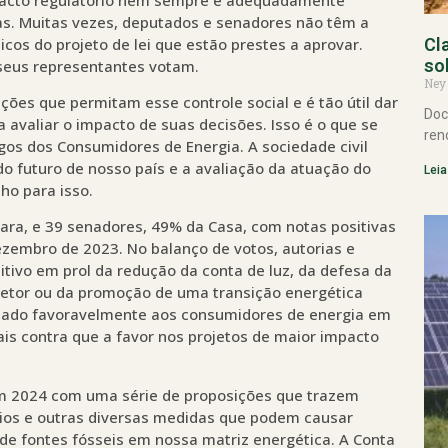
as. Muitas vezes, deputados e senadores não têm a
os do projeto de lei que estão prestes a aprovar.
Cl
so
seus representantes votam.
Ney
ções que permitam esse controle social e é tão útil dar
Doc
 avaliar o impacto de suas decisões. Isso é o que se
ren
os dos Consumidores de Energia. A sociedade civil
do futuro de nosso país e a avaliação da atuação do
Leia
ho para isso.
a, e 39 senadores, 49% da Casa, com notas positivas
ezembro de 2023. No balanço de votos, autorias e
itivo em prol da redução da conta de luz, da defesa da
setor ou da promoção de uma transição energética
tuado favoravelmente aos consumidores de energia em
s contra que a favor nos projetos de maior impacto
m 2024 com uma série de proposições que trazem
dios e outras diversas medidas que podem causar
de fontes fósseis em nossa matriz energética. A Conta