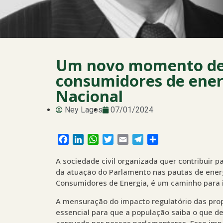
Um novo momento de 
consumidores de ener
Nacional
Ney Lages
07/01/2024
Facebook
LinkedIn
WhatsApp
Twitter
Email
Telegram
Share
A sociedade civil organizada quer contribuir p
da atuação do Parlamento nas pautas de energ
Consumidores de Energia, é um caminho para 
A mensuração do impacto regulatório das pro
essencial para que a população saiba o que de 
aprovado por nossos parlamentares. Esse im