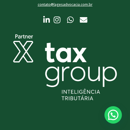
contato@lagesadvocacia.com.br