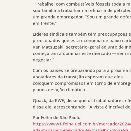
“Trabalhei com combustíveis fósseis toda a m
sua família a trabalhar na refinaria de petról
um grande empregador. “Sou um grande defens
em frente.”
Líderes sindicais também têm preocupações s
preocupados que esta economia de baixo carbo
Kan Matsuzaki, secretário-geral adjunto da In
começaram a dominar este mercado —nem sem
negociar.”
Com os países se preparando para a próxima 
apoiadores da transição esperam que eles
coloquem compromissos em torno de empregos
planos de ação climática.
Quack, da RWE, disse que os trabalhadores nã
disse ele, acrescentando: “A vista é incrível d
Por Folha de São Paulo.
https://www1.folha.uol.com.br/mercado/2024
adaptacao-do-mercado-de-trabalho-global-ai