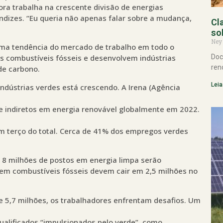
ra trabalha na crescente divisão de energias
ndizes. “Eu queria não apenas falar sobre a mudança,
Cl
so
Ney
ma tendência do mercado de trabalho em todo o
Doc
s combustíveis fósseis e desenvolvem indústrias
ren
de carbono.
Leia
dústrias verdes está crescendo. A Irena (Agência
 e indiretos em energia renovável globalmente em 2022.
um terço do total. Cerca de 41% dos empregos verdes
e 8 milhões de postos em energia limpa serão
em combustíveis fósseis devem cair em 2,5 milhões no
 5,7 milhões, os trabalhadores enfrentam desafios. Um
alificados “impulsionados pelo verde”, como