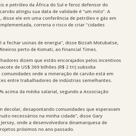
 e petróleo da África do Sul e feroz defensor do
carvão atingiu sua data de validade é “um mito”. A
s, disse ele em uma conferência de petróleo e gás em
implementada, correria o risco de criar “cidades
 a fechar usinas de energia”, disse Bizzah Motubatse,
Mineiros perto de Komati, ao Financial Times.
lhadores dizem que estão encorajados pelos incentivos
pacote de US$ 369 bilhões (R$ 2 tri) subsidia
 comunidades onde a mineração de carvão está em
ntes entre trabalhadores de indústrias semelhantes.
0% acima da média salarial, segundo a Associação
am decolar, desapontando comunidades que esperavam
ito necessários na minha cidade”, disse Gary
a Jersey, onde a desenvolvedora dinamarquesa de
projetos próximos no ano passado.