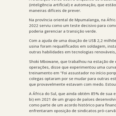
(inteligência artificial) e automação, que es
maneiras difíceis de prever.
Na província oriental de Mpumalanga, na Áfri
2022 serviu como um teste decisivo para co
poderia gerenciar a transição verde.
Com a ajuda de uma doação de US$ 2,2 milhões
usina foram requalificados em soldagem, inst
outras habilidades em tecnologias renováveis
Shoki Mbowane, que trabalhou na estação de 
operações, disse que experimentou uma curv
treinamento em “Foi assustador no início porq
colegas optaram por se mudar para outras est
que provavelmente estavam com medo. Estou fe
A África do Sul, que ainda obtém 85% de sua el
bi) em 2021 de um grupo de países desenvolvid
como parte de um acordo histórico para finan
enfrentaram oposição de sindicatos pró-carvão