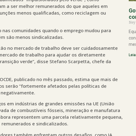
dam a ser melhor remunerados do que aqueles em
Go
funções menos qualificadas, como reciclagem ou
co
Ney
o nas comunidades quando o emprego mudou para
Equ
bém são menos sindicalizadas.
con
mes
ição no mercado de trabalho deve ser cuidadosamente
 mercado de trabalho para ajudar os diretamente
Leia
transição verde”, disse Stefano Scarpetta, chefe da
 OCDE, publicado no mês passado, estima que mais de
 serão “fortemente afetados pelas políticas de
o negativamente.
s em indústrias de grandes emissões na UE (União
vada de combustíveis fósseis, mineração e manufatura
Embora representem uma parcela relativamente pequena,
 remunerados e sindicalizados.
hadores também enfrentam outros desafios, como IA