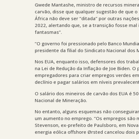
Gwede Mantashe, ministro de recursos minerais
carvão, disse que qualquer sugestão de que o 
África não deve ser “ditada” por outras naçõe
2022, alertando que, se a transição fosse mal 
fantasmas”.
“O governo foi pressionado pelo Banco Mundial
presidente da filial do Sindicato Nacional dos 
Nos EUA, enquanto isso, defensores dos traba
na Lei de Redução da Inflação de Joe Biden. O 
empregadores para criar empregos verdes em
declínio e pagar salários em níveis prevalece
O salário dos mineiros de carvão dos EUA é 5
Nacional de Mineração.
No entanto, alguns esquemas não conseguir
um aumento no emprego. “Os empregos são mu
Stevenson, ex-prefeito de Paulsboro, em Nov
energia eólica offshore Ørsted cancelou dois 