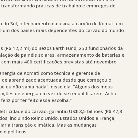
tão transformando práticas de trabalho e empregos de
ca do Sul, o fechamento da usina a carvão de Komati em
mo um dos países mais dependentes do carvão do mundo
 (R$ 12,2 mi) do Bezos Earth Fund, 250 funcionários da
alação de painéis solares, armazenamento de baterias e
, com mais 400 certificações previstas até novembro.
energia de Komati como técnica e gerente de
a de aprendizado acentuada desde que começou o
ue eu não sabia nada”, disse ela. “Alguns dos meus
ações de energia em vez de se requalificarem. Acho
liz por ter feito essa escolha.”
etricidade do carvão, garantiu US$ 8,5 bilhões (R$ 47,3
os, incluindo Reino Unido, Estados Unidos e França,
ciar a transição climática. Mas as mudanças
 e políticos.