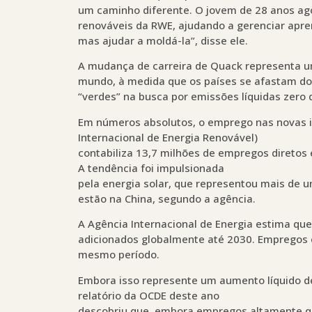
um caminho diferente. O jovem de 28 anos ago
renováveis da RWE, ajudando a gerenciar apre
mas ajudar a moldá-la”, disse ele.
A mudança de carreira de Quack representa u
mundo, à medida que os países se afastam do
“verdes” na busca por emissões líquidas zero 
Em números absolutos, o emprego nas novas in
Internacional de Energia Renovável)
contabiliza 13,7 milhões de empregos diretos
A tendência foi impulsionada
pela energia solar, que representou mais de 
estão na China, segundo a agência.
A Agência Internacional de Energia estima qu
adicionados globalmente até 2030. Empregos 
mesmo período.
Embora isso represente um aumento líquido de
relatório da OCDE deste ano
descobriu que, embora empregos altamente qu