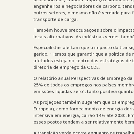
engenheiros e negociadores de carbono, ten
outros setores, o mesmo não é verdade para 
transporte de carga.
Também houve preocupações sobre o impact
locais alternativos. As indústrias verdes tam
Especialistas alertam que o impacto da trans
gerido. “Temos que garantir que a política de
afetados esteja no centro das estratégias de 
diretoria de emprego da OCDE.
O relatório anual Perspectivas de Emprego da
25% de todos os empregos nos países membros
emissões líquidas zero”, tanto positiva quant
As projeções também sugerem que os emprego
Europeia), como fornecimento de energia deri
intensiva em energia, cairão 14% até 2030. 
esses postos tendem a ser relativamente bem
A transição verde ocorre enquanto os trabal