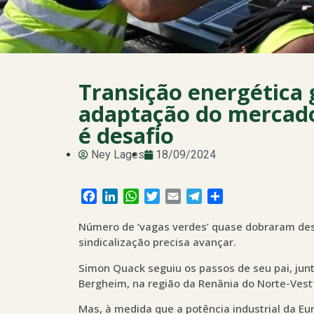
Transição energética
adaptação do mercado
é desafio
Ney Lages
18/09/2024
Facebook
LinkedIn
WhatsApp
Twitter
Email
Telegram
Share
Número de ‘vagas verdes’ quase dobraram desd
sindicalização precisa avançar.
Simon Quack seguiu os passos de seu pai, jun
Bergheim, na região da Renânia do Norte-Vest
Mas, à medida que a potência industrial da E