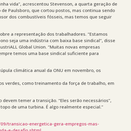
inha vida”, acrescentou Stevenson, a quarta geração de
eo de Paulsboro, que cortou postos, mas continua sendo
or dos combustíveis fósseis, mas temos que seguir
obre a representação dos trabalhadores. “Estamos
no seja uma indústria com baixa base sindical”, disse
dustriALL Global Union. “Muitas novas empresas
pre temos uma base sindical suficiente para
cúpula climática anual da ONU em novembro, os
 verdes, como treinamento da força de trabalho, em
o devem temer a transição. “Eles serão necessários”,
o topo de uma turbina. É algo realmente especial.”
/09/transicao-energetica-gera-empregos-mas-
nda-e-desafio.shtml