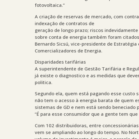
fotovoltaica.”
A criação de reservas de mercado, com contra
indexação de contratos de
geração de longo prazo; riscos indevidamente
sobre conta de energia também foram citados
Bernardo Sicsú, vice-presidente de Estratégia
Comercializadores de Energia.
Disparidades tarifárias
A superintendente de Gestão Tarifária e Reg
já existe o diagnostico e as medidas que deve
politica.
Segundo ela, quem está pagando esse custo s
não tem o acesso à energia barata de quem es
sistemas de GD e nem está sendo beneciado pela
“É para esse consumidor que a gente tem que ol
Com 102 distribuidoras, entre concessionárias 
vem se ampliando ao longo do tempo. No Norte
volume de investimento é maior, a parcela d