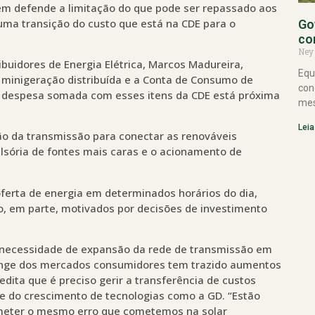
ém defende a limitação do que pode ser repassado aos
ma transição do custo que está na CDE para o
Go
co
Ney
ibuidores de Energia Elétrica, Marcos Madureira,
Equ
e minigeração distribuída e a Conta de Consumo de
con
 A despesa somada com esses itens da CDE está próxima
mes
Leia
o da transmissão para conectar as renováveis
lsória de fontes mais caras e o acionamento de
oferta de energia em determinados horários do dia,
o, em parte, motivados por decisões de investimento
 necessidade de expansão da rede de transmissão em
longe dos mercados consumidores tem trazido aumentos
edita que é preciso gerir a transferência de custos
e do crescimento de tecnologias como a GD. “Estão
ometer o mesmo erro que cometemos na solar