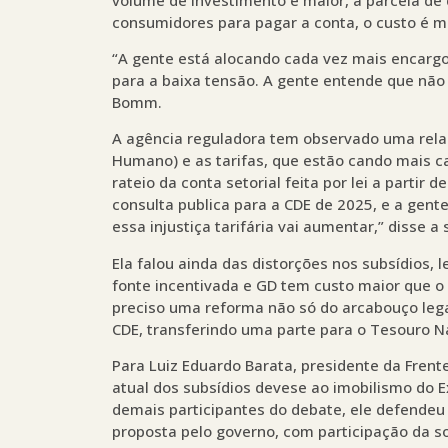
consumidores para pagar a conta, o custo é ma
“A gente está alocando cada vez mais encargos
para a baixa tensão. A gente entende que não
Bomm.
A agência reguladora tem observado uma relaç
Humano) e as tarifas, que estão cando mais c
rateio da conta setorial feita por lei a partir 
consulta publica para a CDE de 2025, e a gente
essa injustiça tarifária vai aumentar,” disse a
Ela falou ainda das distorções nos subsídios,
fonte incentivada e GD tem custo maior que o d
preciso uma reforma não só do arcabouço legal
CDE, transferindo uma parte para o Tesouro N
Para Luiz Eduardo Barata, presidente da Frent
atual dos subsídios devese ao imobilismo do E
demais participantes do debate, ele defendeu
proposta pelo governo, com participação da s