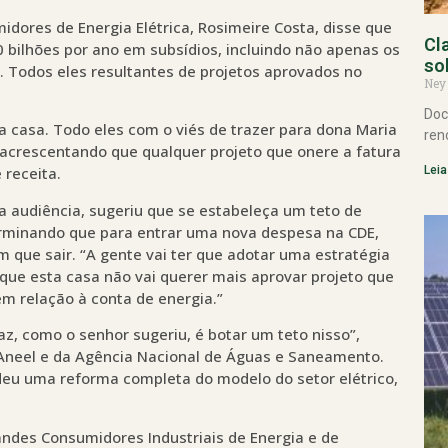
dores de Energia Elétrica, Rosimeire Costa, disse que
Cl
bilhões por ano em subsídios, incluindo não apenas os
so
. Todos eles resultantes de projetos aprovados no
Ney
Doc
 casa. Todo eles com o viés de trazer para dona Maria
ren
 acrescentando que qualquer projeto que onere a fatura
Leia
 receita.
a audiência, sugeriu que se estabeleça um teto de
erminando que para entrar uma nova despesa na CDE,
m que sair. “A gente vai ter que adotar uma estratégia
e esta casa não vai querer mais aprovar projeto que
em relação à conta de energia.”
az, como o senhor sugeriu, é botar um teto nisso”,
 Aneel e da Agência Nacional de Águas e Saneamento.
deu uma reforma completa do modelo do setor elétrico,
andes Consumidores Industriais de Energia e de