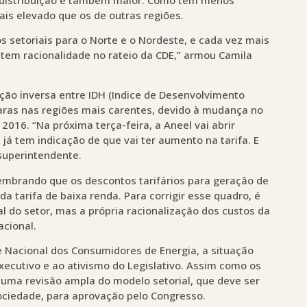
is elevado que os de outras regiões.
 setoriais para o Norte e o Nordeste, e cada vez mais
 tem racionalidade no rateio da CDE,” armou Camila
ão inversa entre IDH (Indice de Desenvolvimento
aras nas regiões mais carentes, devido à mudança no
de 2016. “Na próxima terça-feira, a Aneel vai abrir
 já tem indicação de que vai ter aumento na tarifa. E
 superintendente.
 lembrando que os descontos tarifários para geração de
a tarifa de baixa renda. Para corrigir esse quadro, é
 do setor, mas a própria racionalização dos custos da
acional.
e Nacional dos Consumidores de Energia, a situação
xecutivo e ao ativismo do Legislativo. Assim como os
 uma revisão ampla do modelo setorial, que deve ser
ociedade, para aprovação pelo Congresso.