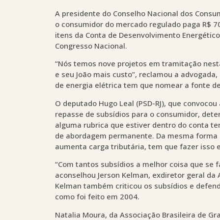
A presidente do Conselho Nacional dos Consumi
o consumidor do mercado regulado paga R$ 70 
itens da Conta de Desenvolvimento Energético
Congresso Nacional.
“Nós temos nove projetos em tramitação nesta
e seu João mais custo”, reclamou a advogada,
de energia elétrica tem que nomear a fonte de
O deputado Hugo Leal (PSD-RJ), que convocou 
repasse de subsídios para o consumidor, det
alguma rubrica que estiver dentro do conta te
de abordagem permanente. Da mesma forma qu
aumenta carga tributária, tem que fazer isso 
“Com tantos subsídios a melhor coisa que se f
aconselhou Jerson Kelman, exdiretor geral da
Kelman também criticou os subsídios e defen
como foi feito em 2004.
Natalia Moura, da Associação Brasileira de Gr