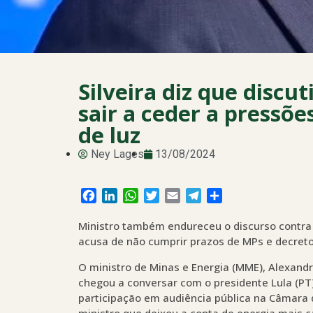
Silveira diz que discu
sair a ceder a pressõ
de luz
Ney Lages
13/08/2024
Facebook
LinkedIn
WhatsApp
Twitter
Email
Telegram
Share
Ministro também endureceu o discurso contra
acusa de não cumprir prazos de MPs e decreto
O ministro de Minas e Energia (MME), Alexandre
chegou a conversar com o presidente Lula (PT)
participação em audiência pública na Câmara d
ministro que deixou a conta de energia mais 