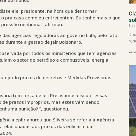
disse ele: presidente, na hora que der tornar
Cl
lto pra casa como eu entrei ontem. Eu tenho mais o que
so
r pressão nenhuma”, afirmou.
Ney
Doc
 das agências reguladoras ao governo Lula, pelo fato
ren
as durante a gestão de Jair Bolsonaro.
Leia
 observada por todos os ministérios que têm agências
ulam o setor de petróleo e combustíveis, energia
scumprido prazos de decretos e Medidas Provisórias
ória tem força de lei. Precisamos discutir essas
do de prazos impróprios, mas estes vêm sendo
enhuma punição? “, questionou.
gência epbr apurou que Silveira se referia à Agência
s relacionadas aos prazos das eólicas e da
/2024.