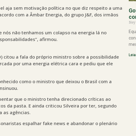
l aja sem motivação política no que diz respeito a uma
Go
acordo com a Âmbar Energia, do grupo J&F, dos irmãos
co
Ney
Equ
e nós não tenhamos um colapso na energia lá no
con
sponsabilidades”, afirmou.
mes
Leia
citou a fala do próprio ministro sobre a possibilidade
cada por uma energia elétrica cara e pediu que ele
onhecido como o ministro que deixou o Brasil com a
insinuou.
entar que o ministro tenha direcionado críticas ao
s da pasta. E ainda criticou Silveira por ter, segundo
a as agências.
lsonaristas espalhar fake news e abandonar o plenário