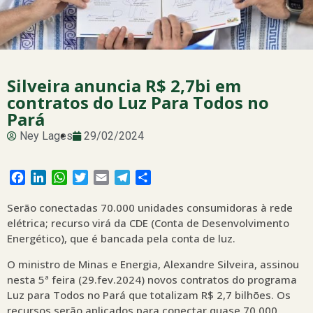
Silveira anuncia R$ 2,7bi em
contratos do Luz Para Todos no
Pará
Ney Lages
29/02/2024
Facebook
LinkedIn
WhatsApp
Twitter
Email
Telegram
Share
Serão conectadas 70.000 unidades consumidoras à rede
elétrica; recurso virá da CDE (Conta de Desenvolvimento
Energético), que é bancada pela conta de luz.
O ministro de Minas e Energia, Alexandre Silveira, assinou
nesta 5ª feira (29.fev.2024) novos contratos do programa
Luz para Todos no Pará que totalizam R$ 2,7 bilhões. Os
recursos serão aplicados para conectar quase 70.000