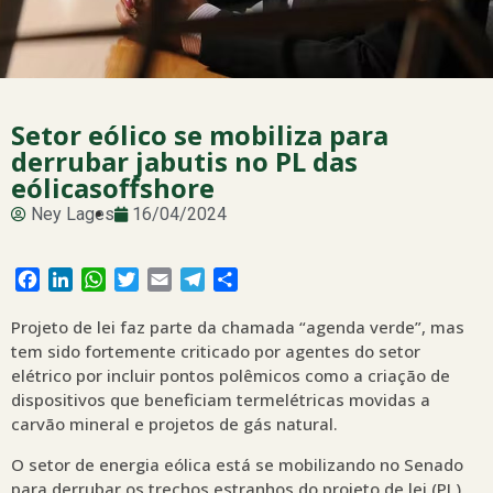
Setor eólico se mobiliza para
derrubar jabutis no PL das
eólicasoffshore
Ney Lages
16/04/2024
Facebook
LinkedIn
WhatsApp
Twitter
Email
Telegram
Share
Projeto de lei faz parte da chamada “agenda verde”, mas
tem sido fortemente criticado por agentes do setor
elétrico por incluir pontos polêmicos como a criação de
dispositivos que beneficiam termelétricas movidas a
carvão mineral e projetos de gás natural.
O setor de energia eólica está se mobilizando no Senado
para derrubar os trechos estranhos do projeto de lei (PL)