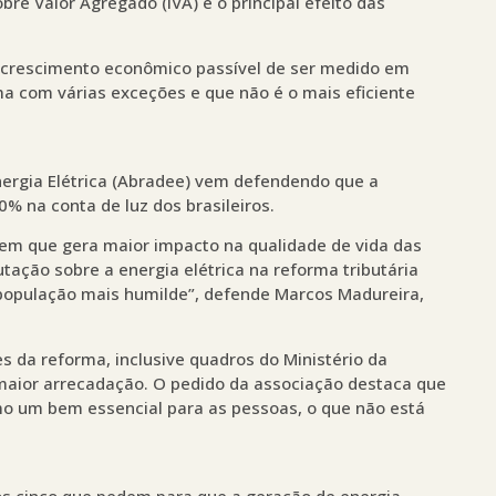
re Valor Agregado (IVA) é o principal efeito das
 crescimento econômico passível de ser medido em
a com várias exceções e que não é o mais eficiente
Energia Elétrica (Abradee) vem defendendo que a
% na conta de luz dos brasileiros.
bem que gera maior impacto na qualidade de vida das
tação sobre a energia elétrica na reforma tributária
população mais humilde”, defende Marcos Madureira,
es da reforma, inclusive quadros do Ministério da
o maior arrecadação. O pedido da associação destaca que
omo um bem essencial para as pessoas, o que não está