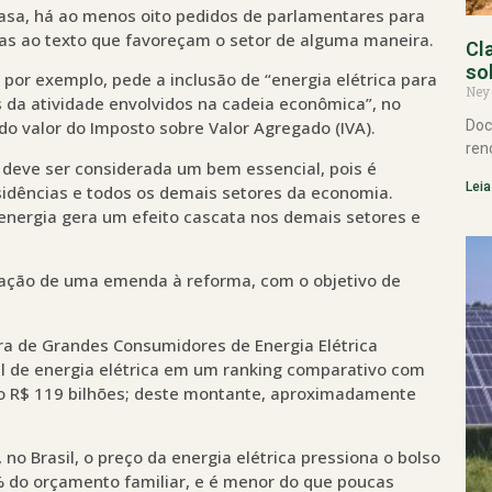
asa, há ao menos oito pedidos de parlamentares para
 ao texto que favoreçam o setor de alguma maneira.
Cl
so
por exemplo, pede a inclusão de “energia elétrica para
Ney
s da atividade envolvidos na cadeia econômica”, no
Doc
o valor do Imposto sobre Valor Agregado (IVA).
ren
 deve ser considerada um bem essencial, pois é
Leia
sidências e todos os demais setores da economia.
energia gera um efeito cascata nos demais setores e
ação de uma emenda à reforma, com o objetivo de
ra de Grandes Consumidores de Energia Elétrica
ial de energia elétrica em um ranking comparativo com
ão R$ 119 bilhões; deste montante, aproximadamente
 no Brasil, o preço da energia elétrica pressiona o bolso
% do orçamento familiar, e é menor do que poucas