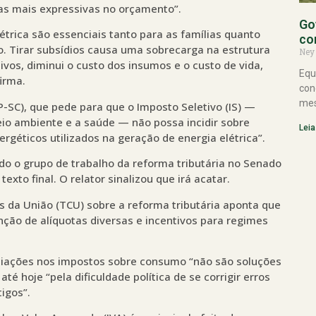
sas mais expressivas no orçamento”.
Go
létrica são essenciais tanto para as famílias quanto
co
ico. Tirar subsídios causa uma sobrecarga na estrutura
Ney
tivos, diminui o custo dos insumos e o custo de vida,
Equ
irma.
con
mes
SC), que pede para que o Imposto Seletivo (IS) —
eio ambiente e a saúde — não possa incidir sobre
Leia
rgéticos utilizados na geração de energia elétrica”.
ndo o grupo de trabalho da reforma tributária no Senado
xto final. O relator sinalizou que irá acatar.
s da União (TCU) sobre a reforma tributária aponta que
ção de alíquotas diversas e incentivos para regimes
nciações nos impostos sobre consumo “não são soluções
té hoje “pela dificuldade política de se corrigir erros
igos”.