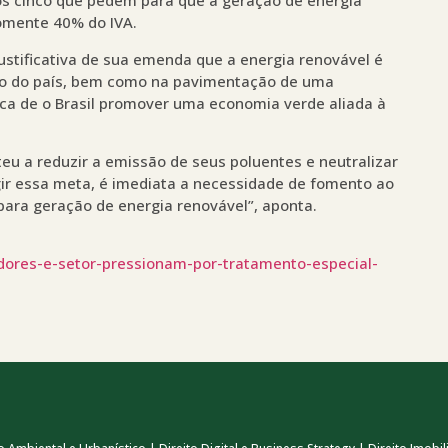
s cinco que pedem para que a geração de energia
somente 40% do IVA.
ustificativa de sua emenda que a energia renovável é
to do país, bem como na pavimentação de uma
ica de o Brasil promover uma economia verde aliada à
teu a reduzir a emissão de seus poluentes e neutralizar
ir essa meta, é imediata a necessidade de fomento ao
para geração de energia renovável”, aponta.
dores-e-setor-pressionam-por-tratamento-especial-