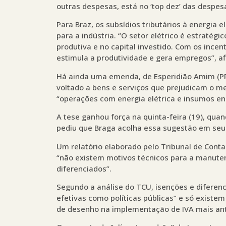
outras despesas, está no ‘top dez’ das despe
Para Braz, os subsídios tributários à energia e
para a indústria. “O setor elétrico é estratég
produtiva e no capital investido. Com os incen
estimula a produtividade e gera empregos”, af
Há ainda uma emenda, de Esperidião Amim (PP-
voltado a bens e serviços que prejudicam o m
“operações com energia elétrica e insumos ene
A tese ganhou força na quinta-feira (19), qua
pediu que Braga acolha essa sugestão em seu te
Um relatório elaborado pelo Tribunal de Conta
“não existem motivos técnicos para a manuten
diferenciados”.
Segundo a análise do TCU, isenções e difere
efetivas como políticas públicas” e só existem a
de desenho na implementação de IVA mais ant