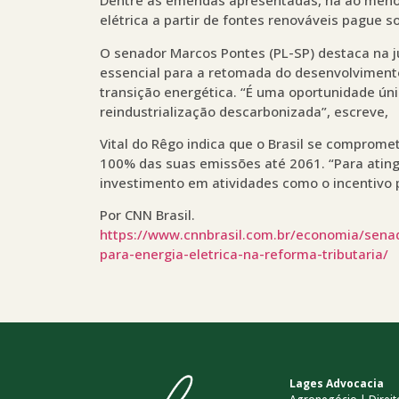
Dentre as emendas apresentadas, há ao meno
elétrica a partir de fontes renováveis pague 
O senador Marcos Pontes (PL-SP) destaca na j
essencial para a retomada do desenvolvimen
transição energética. “É uma oportunidade ún
reindustrialização descarbonizada”, escreve,
Vital do Rêgo indica que o Brasil se comprome
100% das suas emissões até 2061. “Para ating
investimento em atividades como o incentivo 
Por CNN Brasil.
https://www.cnnbrasil.com.br/economia/sena
para-energia-eletrica-na-reforma-tributaria/
Lages Advocacia