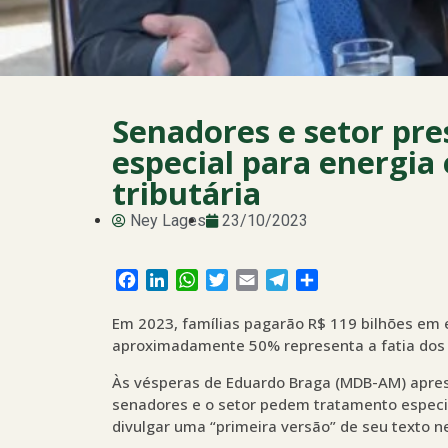
Senadores e setor pr
especial para energia
tributária
Ney Lages
23/10/2023
Facebook
LinkedIn
WhatsApp
Twitter
Email
Telegram
Share
Em 2023, famílias pagarão R$ 119 bilhões em e
aproximadamente 50% representa a fatia dos
Às vésperas de Eduardo Braga (MDB-AM) apresen
senadores e o setor pedem tratamento especial
divulgar uma “primeira versão” de seu texto ne