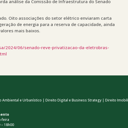
arda análise da Comissão de Infraestrutura do Senado
o. Oito associações do setor elétrico enviaram carta
geração de energia para a reserva de capacidade, ainda
alores mais baixos.
lsa/2024/06/senado-reve-privatizacao-da-eletrobras-
html
 Ambiental e Urbanístico | Direito Digital e Business Strategy | Direito Imobili
mento
-feira
 – 18h00