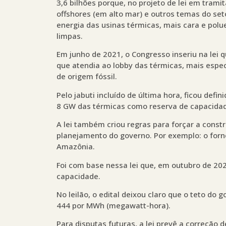
3,6 bilhões porque, no projeto de lei em trami
offshores (em alto mar) e outros temas do set
energia das usinas térmicas, mais cara e polu
limpas.
Em junho de 2021, o Congresso inseriu na lei 
que atendia ao lobby das térmicas, mais espe
de origem fóssil.
Pelo jabuti incluído de última hora, ficou def
8 GW das térmicas como reserva de capacidad
A lei também criou regras para forçar a const
planejamento do governo. Por exemplo: o forn
Amazônia.
Foi com base nessa lei que, em outubro de 2022
capacidade.
No leilão, o edital deixou claro que o teto do 
444 por MWh (megawatt-hora).
Para disputas futuras, a lei prevê a correção d