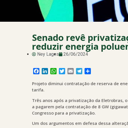
Senado revê privatiza
reduzir energia polue
Ney Lages
26/06/2024
Facebook
LinkedIn
WhatsApp
Twitter
Email
Telegram
Share
Projeto diminui contratação de reserva de ene
tarifa.
Três anos após a privatização da Eletrobras, 
a pagarem pela contratação de 8 GW (gigawatt
Congresso para a privatização.
Um dos argumentos em defesa dessa alteraçã