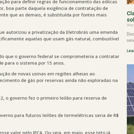
tação para definir regras de funcionamento das eólicas
or, boa parte daquela exigência de contratação de
Cl
ente que as demais, é substituída por fontes mais
so
Ney
que autorizou a privatização da Eletrobrás uma emenda
Doc
cificamente aquelas que usam gás natural, combustível
ren
Leia
inido que o governo federal se comprometeria a contratar
e para o sistema por 15 anos.
rução de novas usinas em regiões alheias ao
ecimento de gás por reservas ainda não exploradas na
, o governo fez o primeiro leilão para reserva de
governo para futuros leilões de termelétricas seria de R$
esse valor pelo IPCA. Ou seja, em maio, esse teto já