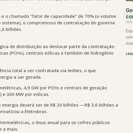
Go
W) e o chamado “fator de capacidade” de 70% (o volume
co
Ney
 o sistema), o compromisso de contratação do governo
,6 bilhões.
Equ
con
mes
ógica de distribuição ao deslocar parte da contratação
icas (PCHs), centrais eólicas e também de hidrogênio
Leia
ia total a ser contratada via leilões, o que
ergia a ser gerada.
melétricas, 4,9 GW por PCHs e centrais de geração
e) e 300 MW por eólicas.
e energia deverá ser de R$ 20 bilhões —R$ 3,6 bilhões a
rivatizou a Eletrobras.
ermelétricas, o ônus anual para os cofres públicos
s a mais.