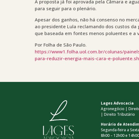
A proposta já foi aprovada pela Câmara e agu
para seguir para o plenário.
Apesar dos ganhos, não há consenso no mercad
ao presidente Lula reclamando dos custos da 
que baseada em fontes menos poluentes e a v
Por Folha de São Paulo.
https://www1.folha.uol.com.br/colunas/paine
para-reduzir-energia-mais-cara-e-poluente.s
Lages Advocacia
Agronegócio | Direito
| Direito Tributário
Horário de Atendi
Segunda-feira a Sexta
8h00 – 12h00 e 14h00