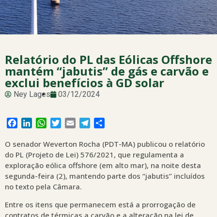
Relatório do PL das Eólicas Offshore
mantém “jabutis” de gás e carvão e
exclui benefícios à GD solar
Ney Lages
03/12/2024
Facebook
LinkedIn
WhatsApp
Twitter
Email
Telegram
Share
O senador Weverton Rocha (PDT-MA) publicou o relatório
do PL (Projeto de Lei) 576/2021, que regulamenta a
exploração eólica offshore (em alto mar), na noite desta
segunda-feira (2), mantendo parte dos “jabutis” incluídos
no texto pela Câmara.
Entre os itens que permanecem está a prorrogação de
contratos de térmicas a carvão e a alteração na lei de