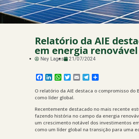
Relatório da AIE dest
em energia renovável
Ney Lages
21/07/2024
Facebook
LinkedIn
WhatsApp
Twitter
Email
Telegram
Share
O relatório da AIE destaca o compromisso do B
como líder global.
Recentemente destacado no mais recente estud
fazendo história no campo da energia renováve
um crescimento notável dos investimentos em 
como um líder global na transição para uma e