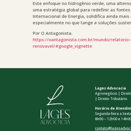
Este enfoque no hidrogênio verde, uma alterna
uma estratégia global para redefinir as fontes
Internacional de Energia, solidifica ainda mais
especialmente no que tange a soluções susten
Por O Antagonista.
https://oantagonista.com.br/mundo/relatorio
renovavel/#google_vignette
Lages Advocacia
Agronegócio | Direito
| Direito Tributário
Horário de Atendi
Segunda-feira a Sexta
8h00 – 12h00 e 14h00
contato@lagesadvoc