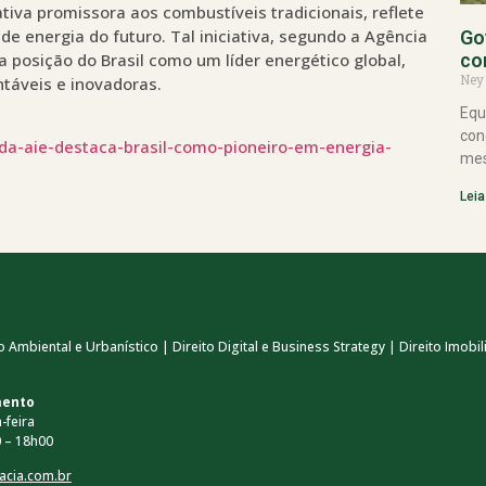
tiva promissora aos combustíveis tradicionais, reflete
 de energia do futuro. Tal iniciativa, segundo a Agência
Go
 a posição do Brasil como um líder energético global,
co
Ney
táveis e inovadoras.
Equ
con
-da-aie-destaca-brasil-como-pioneiro-em-energia-
mes
Leia
 Ambiental e Urbanístico | Direito Digital e Business Strategy | Direito Imobili
mento
-feira
 – 18h00
acia.com.br