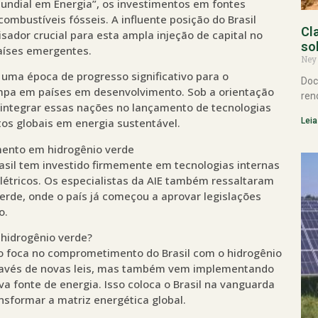
Mundial em Energia”, os investimentos em fontes
ombustíveis fósseis. A influente posição do Brasil
Cl
ador crucial para esta ampla injeção de capital no
so
aíses emergentes.
Ney
 uma época de progresso significativo para o
Doc
impa em países em desenvolvimento. Sob a orientação
ren
 integrar essas nações no lançamento de tecnologias
Leia
os globais em energia sustentável.
imento em hidrogênio verde
asil tem investido firmemente em tecnologias internas
létricos. Os especialistas da AIE também ressaltaram
verde, onde o país já começou a aprovar legislações
o.
 hidrogênio verde?
o foca no comprometimento do Brasil com o hidrogênio
través de novas leis, mas também vem implementando
ova fonte de energia. Isso coloca o Brasil na vanguarda
sformar a matriz energética global.