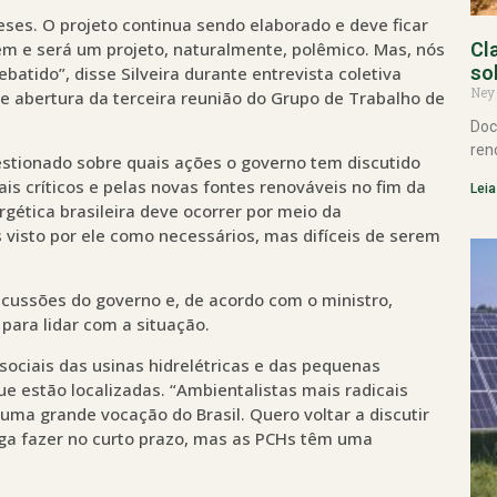
es. O projeto continua sendo elaborado e deve ficar
m e será um projeto, naturalmente, polêmico. Mas, nós
Cl
so
atido”, disse Silveira durante entrevista coletiva
Ney
e abertura da terceira reunião do Grupo de Trabalho de
Doc
ren
uestionado sobre quais ações o governo tem discutido
is críticos e pelas novas fontes renováveis no fim da
Leia
ergética brasileira deve ocorrer por meio da
s visto por ele como necessários, mas difíceis de serem
iscussões do governo e, de acordo com o ministro,
para lidar com a situação.
sociais das usinas hidrelétricas e das pequenas
ue estão localizadas. “Ambientalistas mais radicais
uma grande vocação do Brasil. Quero voltar a discutir
siga fazer no curto prazo, mas as PCHs têm uma