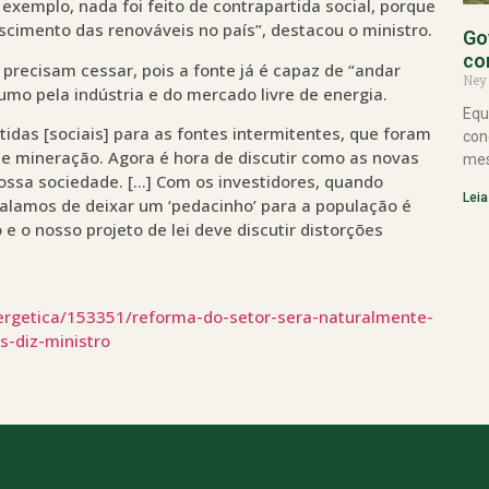
r exemplo, nada foi feito de contrapartida social, porque
scimento das renováveis no país”, destacou o ministro.
Go
co
s precisam cessar, pois a fonte já é capaz de “andar
Ney
umo pela indústria e do mercado livre de energia.
Equ
tidas [sociais] para as fontes intermitentes, que foram
con
de mineração. Agora é hora de discutir como as novas
mes
nossa sociedade. […] Com os investidores, quando
Leia
alamos de deixar um ‘pedacinho’ para a população é
e o nosso projeto de lei deve discutir distorções
nergetica/153351/reforma-do-setor-sera-naturalmente-
s-diz-ministro