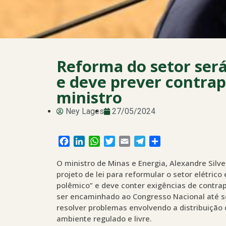
Reforma do setor será
e deve prever contrapa
ministro
Ney Lages
27/05/2024
Facebook
LinkedIn
WhatsApp
Twitter
Email
Telegram
Share
O ministro de Minas e Energia, Alexandre Silve
projeto de lei para reformular o setor elétri
polêmico” e deve conter exigências de contrap
ser encaminhado ao Congresso Nacional até se
resolver problemas envolvendo a distribuição 
ambiente regulado e livre.