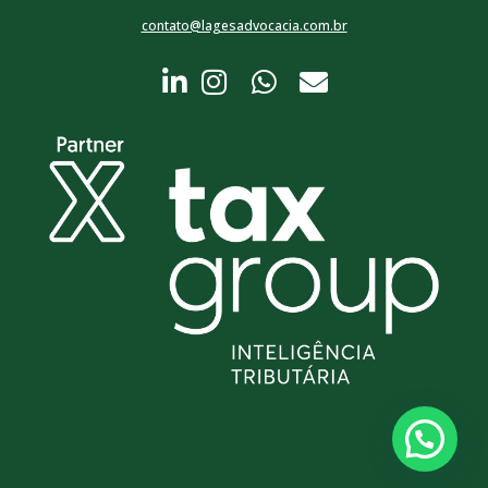
contato@lagesadvocacia.com.br