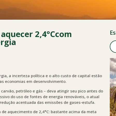
 aquecer 2,4°Ccom
Es
rgia
ia, a incerteza política e o alto custo de capital estão
tas economias em desenvolvimento.
arvão, petróleo e gás – deva atingir seu pico antes do
ivo do uso de fontes de energia renováveis, o atual
r redução acentuada das emissões de gases-estufa.
a de aquecimento de 2,4°C: bastante acima da meta