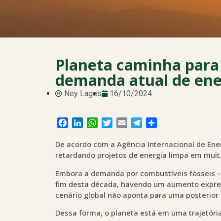
Planeta caminha para
demanda atual de ene
Ney Lages
16/10/2024
Facebook
LinkedIn
WhatsApp
Twitter
Email
Telegram
Share
De acordo com a Agência Internacional de Energ
retardando projetos de energia limpa em mui
Embora a demanda por combustíveis fósseis – c
fim desta década, havendo um aumento express
cenário global não aponta para uma posterio
Dessa forma, o planeta está em uma trajetóri