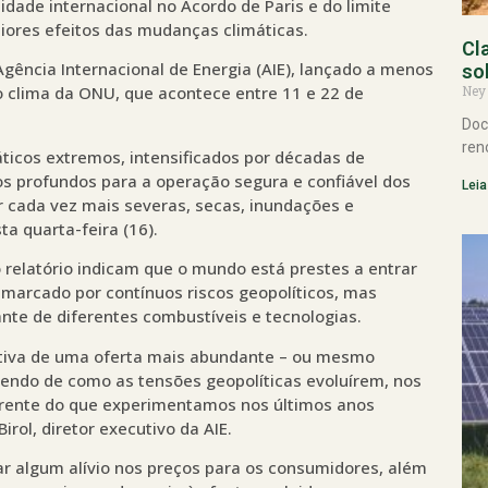
idade internacional no Acordo de Paris e do limite
piores efeitos das mudanças climáticas.
Cl
Agência Internacional de Energia (AIE), lançado a menos
so
Ney
 clima da ONU, que acontece entre 11 e 22 de
Doc
ren
ticos extremos, intensificados por décadas de
os profundos para a operação segura e confiável dos
Leia
r cada vez mais severas, secas, inundações e
a quarta-feira (16).
o relatório indicam que o mundo está prestes a entrar
marcado por contínuos riscos geopolíticos, mas
te de diferentes combustíveis e tecnologias.
tiva de uma oferta mais abundante – ou mesmo
dendo de como as tensões geopolíticas evoluírem, nos
erente do que experimentamos nos últimos anos
Birol, diretor executivo da AIE.
ar algum alívio nos preços para os consumidores, além