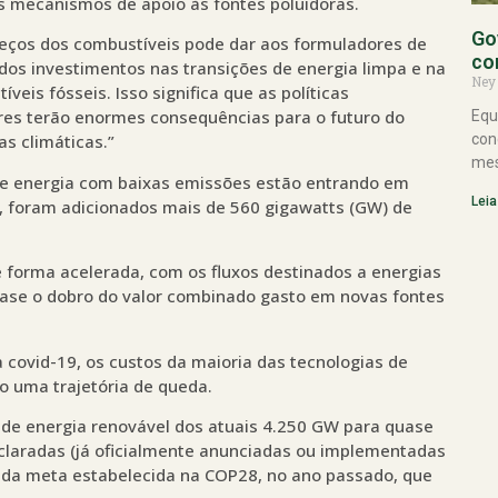
s mecanismos de apoio às fontes poluidoras.
Go
reços dos combustíveis pode dar aos formuladores de
co
dos investimentos nas transições de energia limpa e na
Ney
eis fósseis. Isso significa que as políticas
es terão enormes consequências para o futuro do
Equ
s climáticas.”
con
mes
de energia com baixas emissões estão entrando em
Leia
, foram adicionados mais de 560 gigawatts (GW) de
forma acelerada, com os fluxos destinados a energias
uase o dobro do valor combinado gasto em novas fontes
covid-19, os custos da maioria das tecnologias de
o uma trajetória de queda.
 de energia renovável dos atuais 4.250 GW para quase
eclaradas (já oficialmente anunciadas ou implementadas
 da meta estabelecida na COP28, no ano passado, que