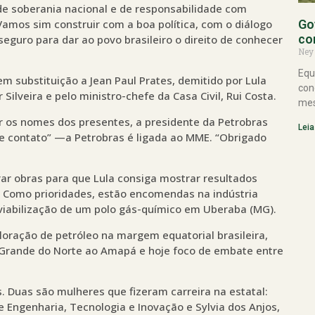
e soberania nacional e de responsabilidade com
 “Vamos sim construir com a boa política, com o diálogo
Go
co
guro para dar ao povo brasileiro o direito de conhecer
Ney
Equ
m substituição a Jean Paul Prates, demitido por Lula
con
Silveira e pelo ministro-chefe da Casa Civil, Rui Costa.
mes
tar os nomes dos presentes, a presidente da Petrobras
Leia
 de contato” —a Petrobras é ligada ao MME. “Obrigado
r obras para que Lula consiga mostrar resultados
. Como prioridades, estão encomendas na indústria
a viabilização de um polo gás-químico em Uberaba (MG).
loração de petróleo na margem equatorial brasileira,
o Grande do Norte ao Amapá e hoje foco de embate entre
. Duas são mulheres que fizeram carreira na estatal:
de Engenharia, Tecnologia e Inovação e Sylvia dos Anjos,