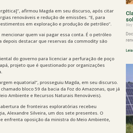
rgética]”, afirmou Magda em seu discurso, após citar
Cl
gias renováveis e redução de emissões. “E, para
so
nvestimentos em exploração e produção de petróleo”.
Ney
Doc
m mencionar quem vai pagar essa conta. É o petróleo
ren
ara depois destacar que reservas da commodity são
Leia
ntal do governo para licenciar a perfuração de poço
mapá, projeto que é questionado por organizações
a.
rgem equatorial”, prosseguiu Magda, em seu discurso.
o chamado bloco 59 da bacia da Foz do Amazonas, que já
Meio Ambiente e Recursos Naturais Renováveis).
abertura de fronteiras exploratórias recebeu
a, Alexandre Silveira, um dos sete presentes. O
ue enfrenta oposição da ministra do Meio Ambiente,