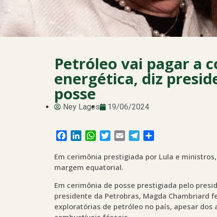
Petróleo vai pagar a 
energética, diz presi
posse
Ney Lages
19/06/2024
Facebook
LinkedIn
WhatsApp
Twitter
Email
Telegram
Share
Em cerimônia prestigiada por Lula e ministro
margem equatorial.
Em cerimônia de posse prestigiada pelo preside
presidente da Petrobras, Magda Chambriard fe
exploratórias de petróleo no país, apesar dos
combustíveis fósseis.