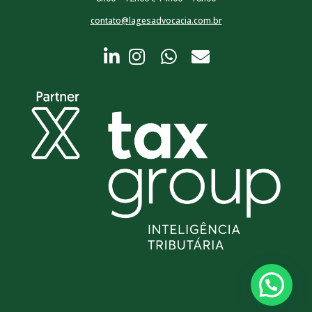
contato@lagesadvocacia.com.br