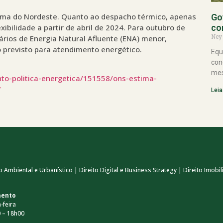
ema do Nordeste. Quanto ao despacho térmico, apenas
Go
bilidade a partir de abril de 2024. Para outubro de
co
Ney
rios de Energia Natural Afluente (ENA) menor,
 previsto para atendimento energético.
Equ
con
mes
to-politica-energetica/151558/ons-estima-
7
Leia
 Ambiental e Urbanístico | Direito Digital e Business Strategy | Direito Imobili
mento
-feira
 – 18h00