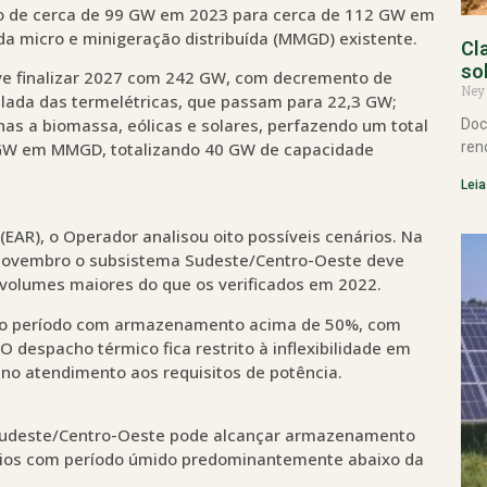
o de cerca de 99 GW em 2023 para cerca de 112 GW em
da micro e minigeração distribuída (MMGD) existente.
Cl
so
eve finalizar 2027 com 242 GW, com decremento de
Ney
ada das termelétricas, que passam para 22,3 GW;
as a biomassa, eólicas e solares, perfazendo um total
Doc
ren
 GW em MMGD, totalizando 40 GW de capacidade
Leia
EAR), o Operador analisou oito possíveis cenários. Na
de novembro o subsistema Sudeste/Centro-Oeste deve
olumes maiores do que os verificados em 2022.
 do período com armazenamento acima de 50%, com
 despacho térmico fica restrito à inflexibilidade em
no atendimento aos requisitos de potência.
 Sudeste/Centro-Oeste pode alcançar armazenamento
nários com período úmido predominantemente abaixo da