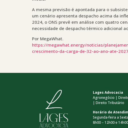
A mesma previsão é apontada para o subsist
um cenário apresenta despacho acima da inflexi
2024, o ONS prevê em análise com quatro cená
necessidade de despacho térmico adicional ao
Por MegaWhat.
https://megawhat.energy/noticias/planejamen
crescimento-da-carga-de-32-ao-ano-ate-202
Lages Advocacia
Agronegócio | Direito
| Direito Tributário
Horário de Atendi
Segunda-feira a Sexta
8h00 – 12h00 e 14h00