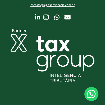
contato@lagesadvocacia.com.br