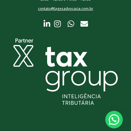
contato@lagesadvocacia.com.br