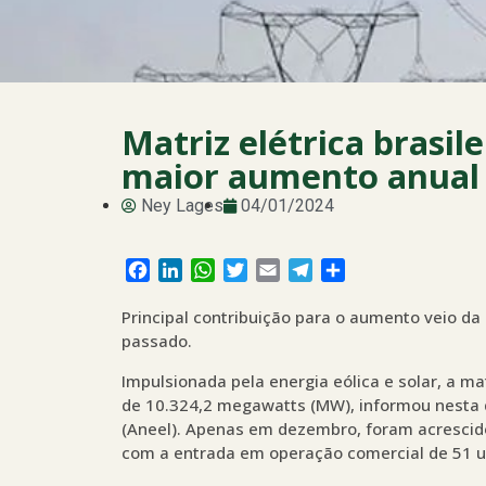
Matriz elétrica brasil
maior aumento anual 
Ney Lages
04/01/2024
Facebook
LinkedIn
WhatsApp
Twitter
Email
Telegram
Share
Principal contribuição para o aumento veio da
passado.
Impulsionada pela energia eólica e solar, a ma
de 10.324,2 megawatts (MW), informou nesta qu
(Aneel). Apenas em dezembro, foram acrescido
com a entrada em operação comercial de 51 u