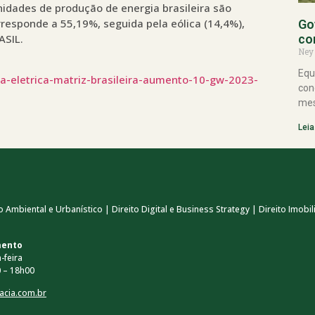
idades de produção de energia brasileira são
rresponde a 55,19%, seguida pela eólica (14,4%),
Go
ASIL.
co
Ney
Equ
-eletrica-matriz-brasileira-aumento-10-gw-2023-
con
mes
Leia
 Ambiental e Urbanístico | Direito Digital e Business Strategy | Direito Imobili
mento
-feira
 – 18h00
acia.com.br