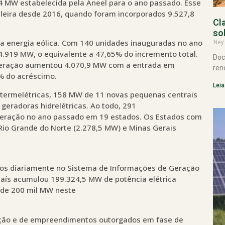
4 MW estabelecida pela Aneel para o ano passado. Esse
sileira desde 2016, quando foram incorporados 9.527,8
Cl
so
Ney
da energia eólica. Com 140 unidades inauguradas no ano
.919 MW, o equivalente a 47,65% do incremento total.
Doc
a geração aumentou 4.070,9 MW com a entrada em
ren
1% do acréscimo.
Leia
 termelétricas, 158 MW de 11 novas pequenas centrais
 geradoras hidrelétricas. Ao todo, 291
eração no ano passado em 19 estados. Os Estados com
Rio Grande do Norte (2.278,5 MW) e Minas Gerais
dos diariamente no Sistema de Informações de Geração
país acumulou 199.324,5 MW de potência elétrica
a de 200 mil MW neste
ação e de empreendimentos outorgados em fase de