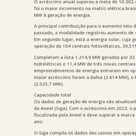
O acréscimo anual superou a meta de 10.302,
foi o maior incremento na matriz elétrica bra
MW à geração de energia.
A principal contribuição para o aumento veio 
passado, a modalidade registrou aumento de 4
Em segundo lugar, está a energia solar, cuj
operação de 104 centrais fotovoltaicas, 39,5
Completam a lista 1.214,9 MW gerados por 33
hidrelétricas e 11,4 MW de três novas centrais
empreendimentos de energia entraram em op
maior acréscimo foram a Bahia (2.614 MW), o 
(2.025,7 MW).
Capacidade total
Os dados de geração de energia são atualiza
da Aneel (Siga). Com o acréscimo em 2023, o 
fiscalizada pela Aneel e deve superar a marc
ano.
O Siga compila os dados das usinas em oper