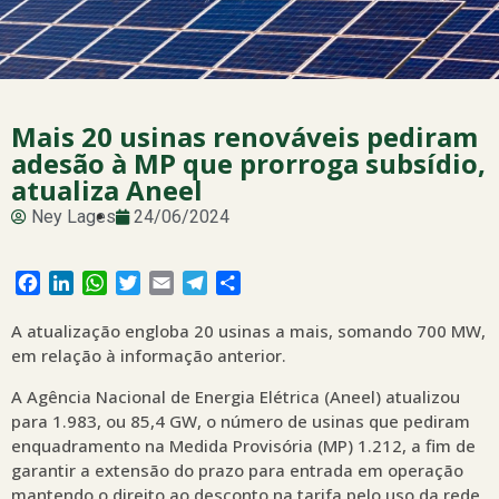
Mais 20 usinas renováveis pediram
adesão à MP que prorroga subsídio,
atualiza Aneel
Ney Lages
24/06/2024
Facebook
LinkedIn
WhatsApp
Twitter
Email
Telegram
Share
A atualização engloba 20 usinas a mais, somando 700 MW,
em relação à informação anterior.
A Agência Nacional de Energia Elétrica (Aneel) atualizou
para 1.983, ou 85,4 GW, o número de usinas que pediram
enquadramento na Medida Provisória (MP) 1.212, a fim de
garantir a extensão do prazo para entrada em operação
mantendo o direito ao desconto na tarifa pelo uso da rede.