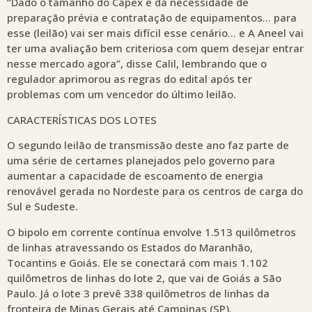
“Dado o tamanho do Capex e da necessidade de
preparação prévia e contratação de equipamentos… para
esse (leilão) vai ser mais difícil esse cenário… e A Aneel vai
ter uma avaliação bem criteriosa com quem desejar entrar
nesse mercado agora”, disse Calil, lembrando que o
regulador aprimorou as regras do edital após ter
problemas com um vencedor do último leilão.
CARACTERÍSTICAS DOS LOTES
O segundo leilão de transmissão deste ano faz parte de
uma série de certames planejados pelo governo para
aumentar a capacidade de escoamento de energia
renovável gerada no Nordeste para os centros de carga do
Sul e Sudeste.
O bipolo em corrente contínua envolve 1.513 quilômetros
de linhas atravessando os Estados do Maranhão,
Tocantins e Goiás. Ele se conectará com mais 1.102
quilômetros de linhas do lote 2, que vai de Goiás a São
Paulo. Já o lote 3 prevê 338 quilômetros de linhas da
fronteira de Minas Gerais até Campinas (SP).