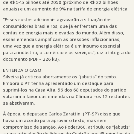
de R$ 545 bilhões até 2050 (próximo de R$ 22 bilhões
anuais) e um aumento de 9% na tarifa de energia elétrica.
“Esses custos adicionais agravarão a situação dos
consumidores brasileiros, que já enfrentam uma das
contas de energia mais elevadas do mundo. Além disso,
essas emendas amplificam as pressões inflacionárias,
uma vez que a energia elétrica é um insumo essencial
para a indústria, o comércio e os serviços”, diz a íntegra do
documento (PDF – 226 kB).
ENTENDA O CASO
Silveira já criticou abertamente os “jabutis” do texto.
Embora o PT tenha apresentado um destaque para
suprimi-los na Casa Alta, 56 dos 68 deputados do partido
votaram a favor das emendas na Câmara –os 12 restantes
se abstiveram.
À época, o deputado Carlos Zarattini (PT-SP) disse que
havia um acordo para aprovar o texto, mas sem
compromisso de sanção. Ao Poder360, atribuiu os “jabutis”
a uma articulação de líderes do Centrão aos 45 minutos do