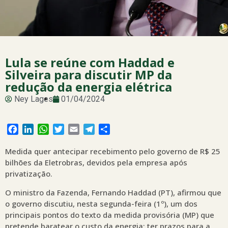
Lula se reúne com Haddad e
Silveira para discutir MP da
redução da energia elétrica
Ney Lages
01/04/2024
Facebook
LinkedIn
WhatsApp
Twitter
Email
Telegram
Share
Medida quer antecipar recebimento pelo governo de R$ 25
bilhões da Eletrobras, devidos pela empresa após
privatização.
O ministro da Fazenda, Fernando Haddad (PT), afirmou que
o governo discutiu, nesta segunda-feira (1º), um dos
principais pontos do texto da medida provisória (MP) que
pretende baratear o custo da energia: ter prazos para a