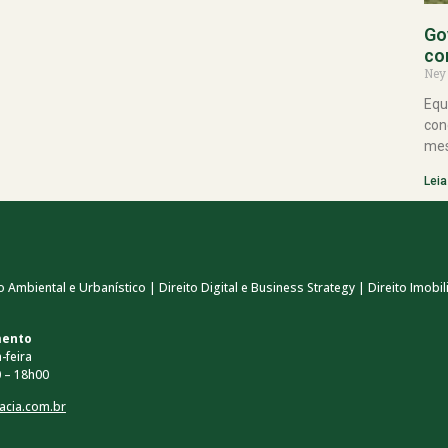
Go
co
Ney
Equ
con
mes
Leia
 Ambiental e Urbanístico | Direito Digital e Business Strategy | Direito Imobili
mento
-feira
 – 18h00
acia.com.br