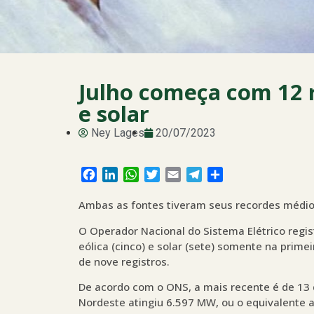
Julho começa com 12 r
e solar
Ney Lages
20/07/2023
Facebook
LinkedIn
WhatsApp
Twitter
Email
Telegram
Share
Ambas as fontes tiveram seus recordes médios
O Operador Nacional do Sistema Elétrico regi
eólica (cinco) e solar (sete) somente na prime
de nove registros.
De acordo com o ONS, a mais recente é de 13 
Nordeste atingiu 6.597 MW, ou o equivalente 