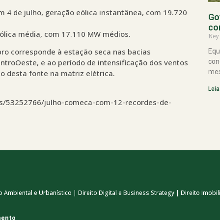
4 de julho, geração eólica instantânea, com 19.720
Go
co
ólica média, com 17.110 MW médios.
Ney
bro corresponde à estação seca nas bacias
Equ
ntroOeste, e ao período de intensificação dos ventos
con
mes
 desta fonte na matriz elétrica.
Leia
ias/53252766/julho-comeca-com-12-recordes-de-
 Ambiental e Urbanístico | Direito Digital e Business Strategy | Direito Imobili
mento