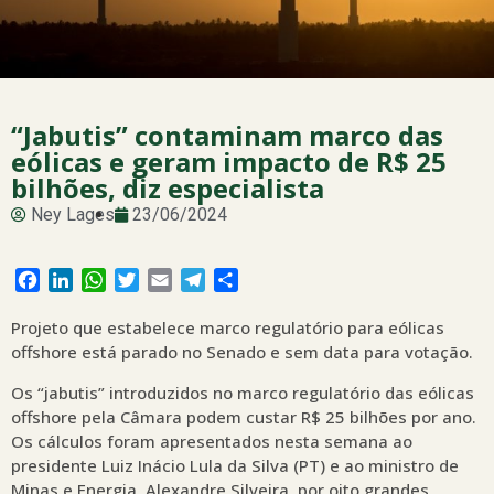
“Jabutis” contaminam marco das
eólicas e geram impacto de R$ 25
bilhões, diz especialista
Ney Lages
23/06/2024
Facebook
LinkedIn
WhatsApp
Twitter
Email
Telegram
Share
Projeto que estabelece marco regulatório para eólicas
offshore está parado no Senado e sem data para votação.
Os “jabutis” introduzidos no marco regulatório das eólicas
offshore pela Câmara podem custar R$ 25 bilhões por ano.
Os cálculos foram apresentados nesta semana ao
presidente Luiz Inácio Lula da Silva (PT) e ao ministro de
Minas e Energia, Alexandre Silveira, por oito grandes