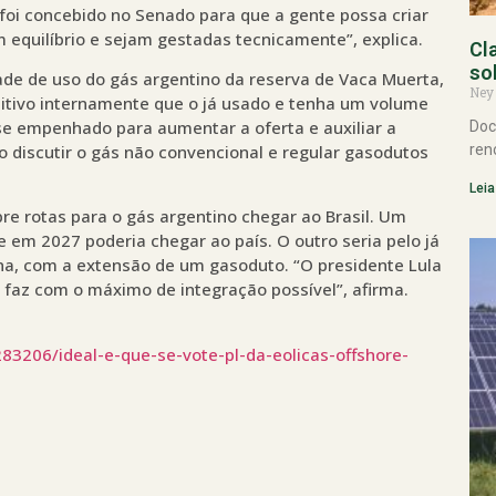
e foi concebido no Senado para que a gente possa criar
m equilíbrio e sejam gestadas tecnicamente”, explica.
Cl
so
ade de uso do gás argentino da reserva de Vaca Muerta,
Ney
itivo internamente que o já usado e tenha um volume
 se empenhado para aumentar a oferta e auxiliar a
Doc
ren
ão discutir o gás não convencional e regular gasodutos
Leia
bre rotas para o gás argentino chegar ao Brasil. Um
e em 2027 poderia chegar ao país. O outro seria pelo já
ana, com a extensão de um gasoduto. “O presidente Lula
 faz com o máximo de integração possível”, afirma.
83206/ideal-e-que-se-vote-pl-da-eolicas-offshore-