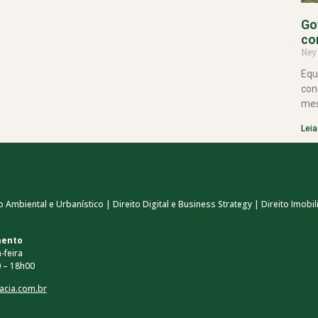
Go
co
Ney
Equ
con
mes
Leia
 Ambiental e Urbanístico | Direito Digital e Business Strategy | Direito Imobili
mento
-feira
 – 18h00
acia.com.br