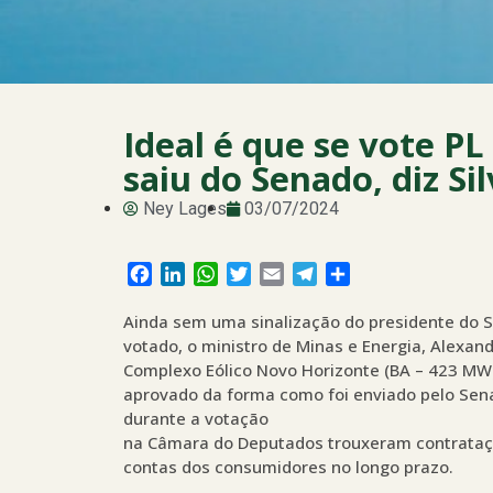
Ideal é que se vote P
saiu do Senado, diz Sil
Ney Lages
03/07/2024
Facebook
LinkedIn
WhatsApp
Twitter
Email
Telegram
Share
Ainda sem uma sinalização do presidente do 
votado, o ministro de Minas e Energia, Alexand
Complexo Eólico Novo Horizonte (BA – 423 MW),
aprovado da forma como foi enviado pelo Sena
durante a votação
na Câmara do Deputados trouxeram contrataçõ
contas dos consumidores no longo prazo.