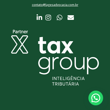
contato@lagesadvocacia.com.br