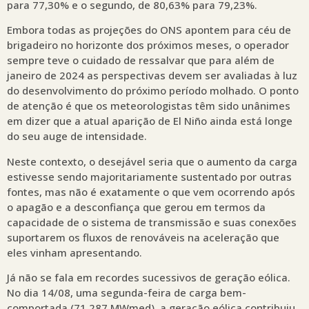
para 77,30% e o segundo, de 80,63% para 79,23%.
Embora todas as projeções do ONS apontem para céu de
brigadeiro no horizonte dos próximos meses, o operador
sempre teve o cuidado de ressalvar que para além de
janeiro de 2024 as perspectivas devem ser avaliadas à luz
do desenvolvimento do próximo período molhado. O ponto
de atenção é que os meteorologistas têm sido unânimes
em dizer que a atual aparição de El Niño ainda está longe
do seu auge de intensidade.
Neste contexto, o desejável seria que o aumento da carga
estivesse sendo majoritariamente sustentado por outras
fontes, mas não é exatamente o que vem ocorrendo após
o apagão e a desconfiança que gerou em termos da
capacidade de o sistema de transmissão e suas conexões
suportarem os fluxos de renováveis na aceleração que
eles vinham apresentando.
Já não se fala em recordes sucessivos de geração eólica.
No dia 14/08, uma segunda-feira de carga bem-
comportada (71.287 MWmed), a geração eólica contribuiu