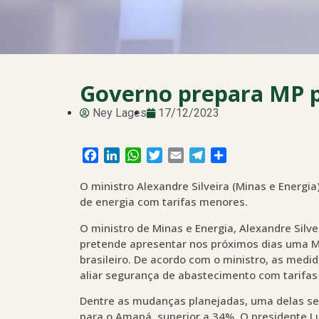
Governo prepara MP pa
Ney Lages
17/12/2023
Facebook
LinkedIn
WhatsApp
Twitter
Email
Telegram
Share
O ministro Alexandre Silveira (Minas e Energi
de energia com tarifas menores.
O ministro de Minas e Energia, Alexandre Silve
pretende apresentar nos próximos dias uma M
brasileiro. De acordo com o ministro, as medi
aliar segurança de abastecimento com tarifa
Dentre as mudanças planejadas, uma delas será
para o Amapá, superior a 34%. O presidente Lu