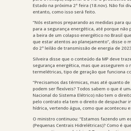
Estado na próxima 2ª feira (18.nov). Não foi di
entanto, como isso será feito.
“Nós estamos preparando as medidas para que 
para a segurança energética, até porque não
a beira de um colapso energético no Brasil qu
que estar atentos ao planejamento”, disse o mi
do 2º leilão de transmissão de energia de 2023
Silveira disse que o conteúdo da MP deve traz
segurança energética, mas que assegurem o m
termelétricas, tipo de geração que funciona c
“Precisamos das térmicas, mas até quanto de t
podem ser flexíveis? Todos sabem o que é uma
Nacional do Sistema Elétrico) não tem o direi
pelo contrato ela tem o direito de despacha
hídrica, vertendo água, como que aconteceu es
O ministro continuou: “Estamos fazendo um eq
(Pequenas Centrais Hidrelétricas)? Como é qu