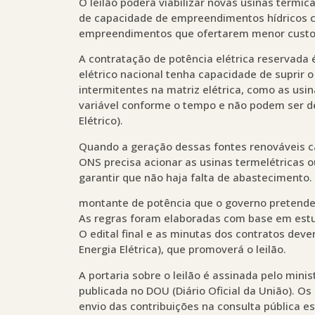
O leilão poderá viabilizar novas usinas térmi
de capacidade de empreendimentos hídricos 
empreendimentos que ofertarem menor custo 
A contratação de potência elétrica reservada
elétrico nacional tenha capacidade de suprir
intermitentes na matriz elétrica, como as usi
variável conforme o tempo e não podem ser 
Elétrico).
Quando a geração dessas fontes renováveis ca
ONS precisa acionar as usinas termelétricas ou
garantir que não haja falta de abastecimento.
montante de potência que o governo pretende c
As regras foram elaboradas com base em estu
O edital final e as minutas dos contratos dev
Energia Elétrica), que promoverá o leilão.
A portaria sobre o leilão é assinada pelo minist
publicada no DOU (Diário Oficial da União). O
envio das contribuições na consulta pública e