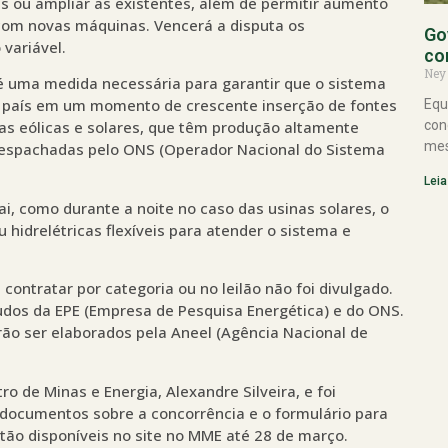
cas ou ampliar as existentes, além de permitir aumento
com novas máquinas. Vencerá a disputa os
Go
variável.
co
Ney
 é uma medida necessária para garantir que o sistema
 o país em um momento de crescente inserção de fontes
Equ
nas eólicas e solares, que têm produção altamente
con
mes
despachadas pelo ONS (Operador Nacional do Sistema
Leia
i, como durante a noite no caso das usinas solares, o
 hidrelétricas flexíveis para atender o sistema e
ontratar por categoria ou no leilão não foi divulgado.
dos da EPE (Empresa de Pesquisa Energética) e do ONS.
erão ser elaborados pela Aneel (Agência Nacional de
ro de Minas e Energia, Alexandre Silveira, e foi
s documentos sobre a concorrência e o formulário para
stão disponíveis no site no MME até 28 de março.