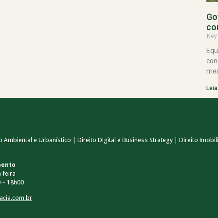
Go
co
Ney
Equ
con
mes
Leia
 Ambiental e Urbanístico | Direito Digital e Business Strategy | Direito Imobili
mento
-feira
 – 18h00
acia.com.br