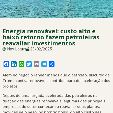
Energia renovável: custo alto e
baixo retorno fazem petroleiras
reavaliar investimentos
Ney Lages
23/02/2025
Facebook
LinkedIn
WhatsApp
Twitter
Email
Telegram
Share
Além do negócio render menos que o petróleo, discurso de
Trump contra renováveis contribui para desaceleração dos
projetos.
Depois de uma largada acelerada das petroleiras na
direção das energias renováveis, algumas das principais
empresas do setor começam a reavaliar seus planos,
movidas pelo peso, no próprio bolso, do alto custo das