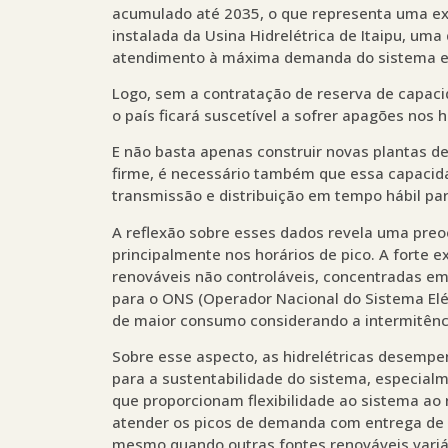
acumulado até 2035, o que representa uma e
instalada da Usina Hidrelétrica de Itaipu, uma
atendimento à máxima demanda do sistema el
Logo, sem a contratação de reserva de capaci
o país ficará suscetível a sofrer apagões nos 
E não basta apenas construir novas plantas 
firme, é necessário também que essa capacid
transmissão e distribuição em tempo hábil p
A reflexão sobre esses dados revela uma preo
principalmente nos horários de pico. A forte 
renováveis não controláveis, concentradas em 
para o ONS (Operador Nacional do Sistema Elé
de maior consumo considerando a intermitênc
Sobre esse aspecto, as hidrelétricas desempe
para a sustentabilidade do sistema, especialm
que proporcionam flexibilidade ao sistema a
atender os picos de demanda com entrega de p
mesmo quando outras fontes renováveis variáv