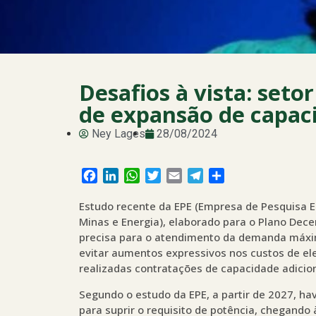
Desafios à vista: setor
de expansão de capac
Ney Lages
28/08/2024
Facebook
LinkedIn
WhatsApp
Twitter
Email
Telegram
Share
Estudo recente da EPE (Empresa de Pesquisa E
Minas e Energia), elaborado para o Plano Dece
precisa para o atendimento da demanda máxim
evitar aumentos expressivos nos custos de el
realizadas contratações de capacidade adicion
Segundo o estudo da EPE, a partir de 2027, ha
para suprir o requisito de potência, chegan