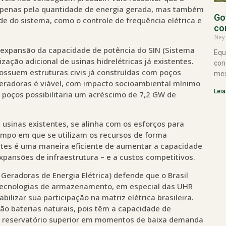
 apenas pela quantidade de energia gerada, mas também
Go
de do sistema, como o controle de frequência elétrica e
co
Ney
 expansão da capacidade de potência do SIN (Sistema
Equ
ização adicional de usinas hidrelétricas já existentes.
con
possuem estruturas civis já construídas com poços
mes
geradoras é viável, com impacto socioambiental mínimo
Leia
s poços possibilitaria um acréscimo de 7,2 GW de
usinas existentes, se alinha com os esforços para
empo em que se utilizam os recursos de forma
tentes é uma maneira eficiente de aumentar a capacidade
pansões de infraestrutura – e a custos competitivos.
Geradoras de Energia Elétrica) defende que o Brasil
tecnologias de armazenamento, em especial das UHR
abilizar sua participação na matriz elétrica brasileira.
ão baterias naturais, pois têm a capacidade de
 reservatório superior em momentos de baixa demanda