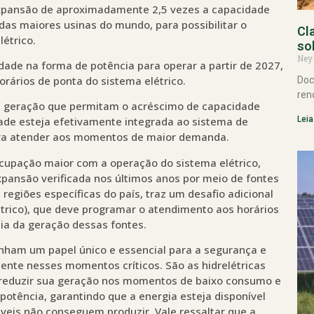
xpansão de aproximadamente 2,5 vezes a capacidade
 das maiores usinas do mundo, para possibilitar o
Cl
étrico.
so
Ney
dade na forma de potência para operar a partir de 2027,
horários de ponta do sistema elétrico.
Doc
ren
de geração que permitam o acréscimo de capacidade
Leia
ade esteja efetivamente integrada ao sistema de
ara atender aos momentos de maior demanda.
cupação maior com a operação do sistema elétrico,
expansão verificada nos últimos anos por meio de fontes
regiões específicas do país, traz um desafio adicional
trico), que deve programar o atendimento aos horários
ia da geração dessas fontes.
nham um papel único e essencial para a segurança e
ente nesses momentos críticos. São as hidrelétricas
o reduzir sua geração nos momentos de baixo consumo e
otência, garantindo que a energia esteja disponível
eis não conseguem produzir. Vale ressaltar que a