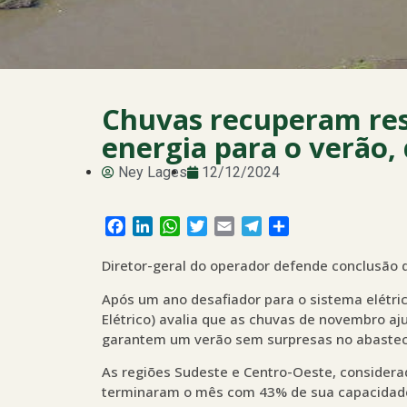
Chuvas recuperam res
energia para o verão,
Ney Lages
12/12/2024
Facebook
LinkedIn
WhatsApp
Twitter
Email
Telegram
Share
Diretor-geral do operador defende conclusão d
Após um ano desafiador para o sistema elétric
Elétrico) avalia que as chuvas de novembro aj
garantem um verão sem surpresas no abasteci
As regiões Sudeste e Centro-Oeste, considerada
terminaram o mês com 43% de sua capacidade