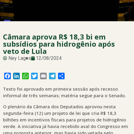
Câmara aprova R$ 18,3 bi em
subsídios para hidrogênio após
veto de Lula
Ney Lages
12/08/2024
Facebook
LinkedIn
WhatsApp
Twitter
Email
Telegram
Share
Texto foi aprovado em primeira sessão após recesso
informal de três semanas; matéria segue para o Senado.
O plenário da Câmara dos Deputados aprovou nesta
segunda-feira (12) um projeto de lei que cria R$ 18,3
bilhões em incentivos fiscais para projetos de hidrogênio
verde. A iniciativa já havia recebido aval do Congresso em
uma proposta anterior, mas havia sido vetada pelo