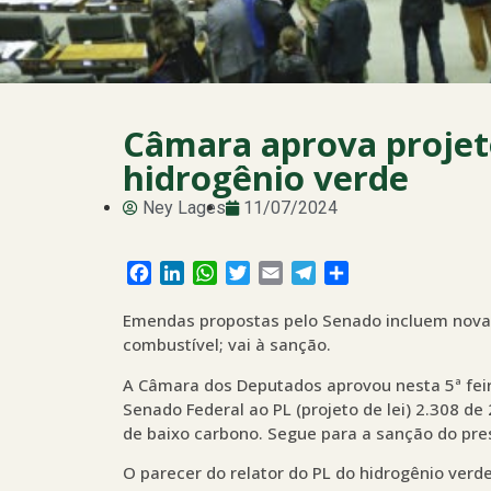
Câmara aprova projet
hidrogênio verde
Ney Lages
11/07/2024
Facebook
LinkedIn
WhatsApp
Twitter
Email
Telegram
Share
Emendas propostas pelo Senado incluem novas
combustível; vai à sanção.
A Câmara dos Deputados aprovou nesta 5ª feir
Senado Federal ao PL (projeto de lei) 2.308 d
de baixo carbono. Segue para a sanção do presi
O parecer do relator do PL do hidrogênio verde