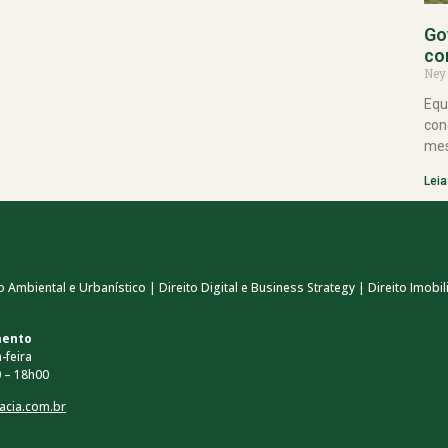
Go
co
Ney
Equ
con
mes
Leia
 Ambiental e Urbanístico | Direito Digital e Business Strategy | Direito Imobili
mento
-feira
 – 18h00
acia.com.br