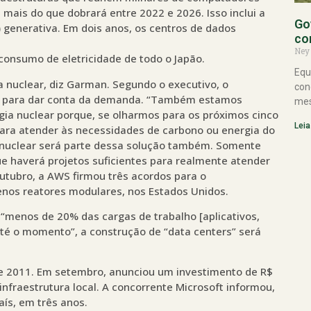
ais do que dobrará entre 2022 e 2026. Isso inclui a
Go
A) generativa. Em dois anos, os centros de dados
co
Ney
consumo de eletricidade de todo o Japão.
Equ
ia nuclear, diz Garman. Segundo o executivo, o
con
io para dar conta da demanda. “Também estamos
mes
ia nuclear porque, se olharmos para os próximos cinco
Leia
para atender às necessidades de carbono ou energia do
a nuclear será parte dessa solução também. Somente
ue haverá projetos suficientes para realmente atender
tubro, a AWS firmou três acordos para o
nos reatores modulares, nos Estados Unidos.
 “menos de 20% das cargas de trabalho [aplicativos,
té o momento”, a construção de “data centers” será
de 2011. Em setembro, anunciou um investimento de R$
infraestrutura local. A concorrente Microsoft informou,
aís, em três anos.