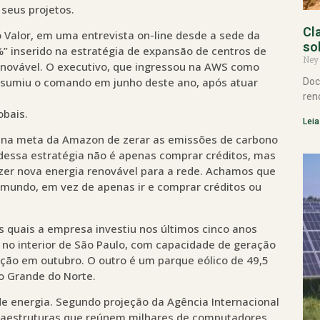
 seus projetos.
Cl
 Valor, em uma entrevista on-line desde a sede da
so
” inserido na estratégia de expansão de centros de
Ney
novável. O executivo, que ingressou na AWS como
ssumiu o comando em junho deste ano, após atuar
Doc
ren
obais.
Leia
e na meta da Amazon de zerar as emissões de carbono
dessa estratégia não é apenas comprar créditos, mas
azer nova energia renovável para a rede. Achamos que
 o mundo, em vez de apenas ir e comprar créditos ou
s quais a empresa investiu nos últimos cinco anos
 no interior de São Paulo, com capacidade de geração
ão em outubro. O outro é um parque eólico de 49,5
o Grande do Norte.
e energia. Segundo projeção da Agência Internacional
fraestruturas que reúnem milhares de computadores