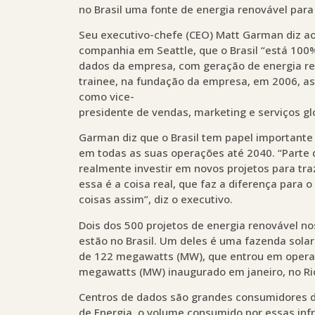
no Brasil uma fonte de energia renovável para
Seu executivo-chefe (CEO) Matt Garman diz ao
companhia em Seattle, que o Brasil “está 100%
dados da empresa, com geração de energia re
trainee, na fundação da empresa, em 2006, a
como vice-
presidente de vendas, marketing e serviços gl
Garman diz que o Brasil tem papel important
em todas as suas operações até 2040. “Parte 
realmente investir em novos projetos para tr
essa é a coisa real, que faz a diferença para
coisas assim”, diz o executivo.
Dois dos 500 projetos de energia renovável no
estão no Brasil. Um deles é uma fazenda solar
de 122 megawatts (MW), que entrou em operaç
megawatts (MW) inaugurado em janeiro, no Ri
Centros de dados são grandes consumidores d
de Energia, o volume consumido por essas in