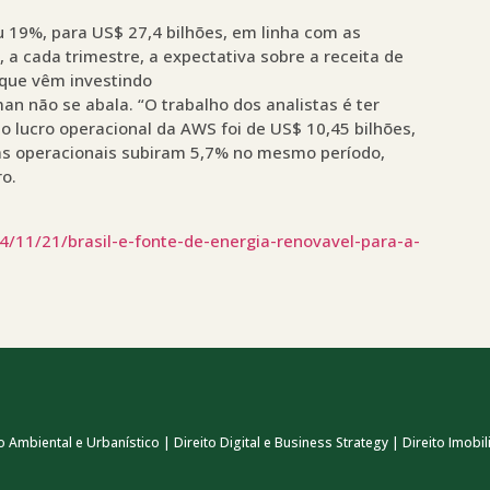
u 19%, para US$ 27,4 bilhões, em linha com as
, a cada trimestre, a expectativa sobre a receita de
 que vêm investindo
n não se abala. “O trabalho dos analistas é ter
, o lucro operacional da AWS foi de US$ 10,45 bilhões,
as operacionais subiram 5,7% no mesmo período,
o.
4/11/21/brasil-e-fonte-de-energia-renovavel-para-a-
 Ambiental e Urbanístico | Direito Digital e Business Strategy | Direito Imobili