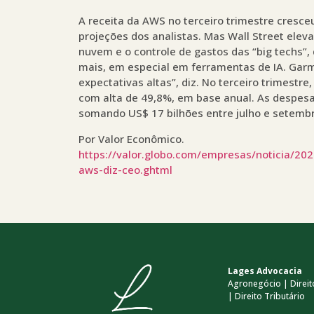
A receita da AWS no terceiro trimestre cresce
projeções dos analistas. Mas Wall Street eleva
nuvem e o controle de gastos das “big techs”,
mais, em especial em ferramentas de IA. Garma
expectativas altas”, diz. No terceiro trimestre
com alta de 49,8%, em base anual. As despes
somando US$ 17 bilhões entre julho e setembr
Por Valor Econômico.
https://valor.globo.com/empresas/noticia/202
aws-diz-ceo.ghtml
Lages Advocacia
Agronegócio | Direito
| Direito Tributário