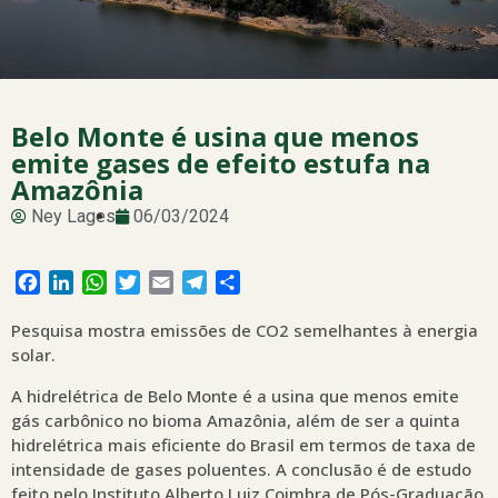
Belo Monte é usina que menos
emite gases de efeito estufa na
Amazônia
Ney Lages
06/03/2024
Facebook
LinkedIn
WhatsApp
Twitter
Email
Telegram
Share
Pesquisa mostra emissões de CO2 semelhantes à energia
solar.
A hidrelétrica de Belo Monte é a usina que menos emite
gás carbônico no bioma Amazônia, além de ser a quinta
hidrelétrica mais eficiente do Brasil em termos de taxa de
intensidade de gases poluentes. A conclusão é de estudo
feito pelo Instituto Alberto Luiz Coimbra de Pós-Graduação