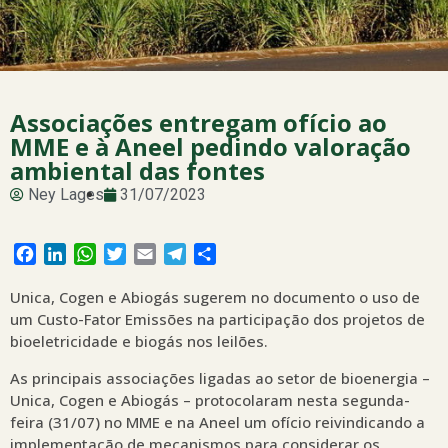
Associações entregam ofício ao
MME e à Aneel pedindo valoração
ambiental das fontes
Ney Lages
31/07/2023
Facebook
LinkedIn
WhatsApp
Twitter
Email
Telegram
Share
Unica, Cogen e Abiogás sugerem no documento o uso de
um Custo-Fator Emissões na participação dos projetos de
bioeletricidade e biogás nos leilões.
As principais associações ligadas ao setor de bioenergia –
Unica, Cogen e Abiogás – protocolaram nesta segunda-
feira (31/07) no MME e na Aneel um ofício reivindicando a
implementação de mecanismos para considerar os