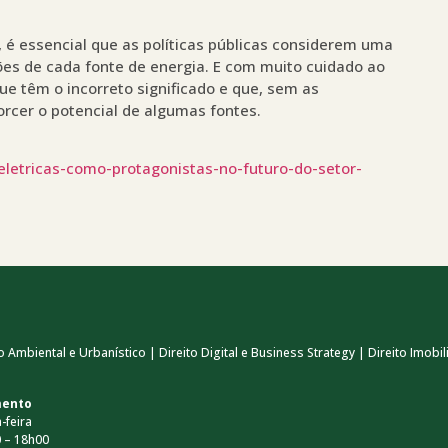
é essencial que as políticas públicas considerem uma
es de cada fonte de energia. E com muito cuidado ao
ue têm o incorreto significado e que, sem as
orcer o potencial de algumas fontes.
eletricas-como-protagonistas-no-futuro-do-setor-
 Ambiental e Urbanístico | Direito Digital e Business Strategy | Direito Imobili
mento
-feira
 – 18h00