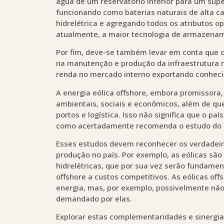
água de um reservatório inferior para um supe
funcionando como baterias naturais de alta c
hidrelétrica e agregando todos os atributos op
atualmente, a maior tecnologia de armazena
Por fim, deve-se também levar em conta que o
na manutenção e produção da infraestrutura n
renda no mercado interno exportando conheci
A energia eólica offshore, embora promissora, 
ambientais, sociais e econômicos, além de que
portos e logística. Isso não significa que o pa
como acertadamente recomenda o estudo do 
Esses estudos devem reconhecer os verdadeiro
produção no país. Por exemplo, as eólicas s
hidrelétricas, que por sua vez serão fundament
offshore a custos competitivos. As eólicas o
energia, mas, por exemplo, possivelmente não 
demandado por elas.
Explorar estas complementaridades e sinergia