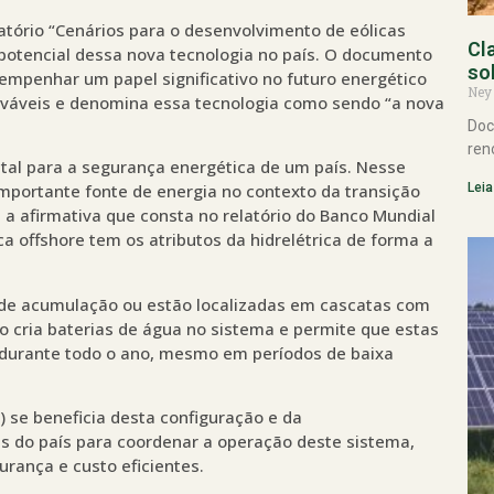
atório “Cenários para o desenvolvimento de eólicas
Cl
o potencial dessa nova tecnologia no país. O documento
so
empenhar um papel significativo no futuro energético
Ney
ováveis e denomina essa tecnologia como sendo “a nova
Doc
ren
ntal para a segurança energética de um país. Nesse
Leia
 importante fonte de energia no contexto da transição
e a afirmativa que consta no relatório do Banco Mundial
ca offshore tem os atributos da hidrelétrica de forma a
s de acumulação ou estão localizadas em cascatas com
o cria baterias de água no sistema e permite que estas
durante todo o ano, mesmo em períodos de baixa
 se beneficia desta configuração e da
s do país para coordenar a operação deste sistema,
rança e custo eficientes.