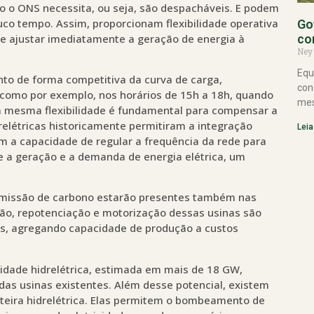
o o ONS necessita, ou seja, são despacháveis. E podem
uco tempo. Assim, proporcionam flexibilidade operativa
Go
de ajustar imediatamente a geração de energia à
co
Ney
Equ
ento de forma competitiva da curva de carga,
con
, como por exemplo, nos horários de 15h a 18h, quando
mes
a mesma flexibilidade é fundamental para compensar a
relétricas historicamente permitiram a integração
Leia
êm a capacidade de regular a frequência da rede para
e a geração e a demanda de energia elétrica, um
 emissão de carbono estarão presentes também nas
ção, repotenciação e motorização dessas usinas são
s, agregando capacidade de produção a custos
cidade hidrelétrica, estimada em mais de 18 GW,
as usinas existentes. Além desse potencial, existem
onteira hidrelétrica. Elas permitem o bombeamento de