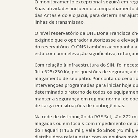
O monitoramento excepcional seguirá em regi
Suas atividades incluem o acompanhamento dos
das Antas e do Rio Jacuí, para determinar aju
linhas de transmissão.
O nível reservatório da UHE Dona Francisca c
exigindo que o operador autorizasse a eleva
do reservatório. O ONS também acompanha a si
está com uma elevação significativa, reforça
Com relação à infraestrutura do SIN, foi nece
Rita 525/230 kV, por questões de segurança d
alagamento de seu pátio. Por conta do cenário
intervenções programadas para iniciar hoje qu
determinado o retorno de todos os equipamen
manter a segurança em regime normal de opera
de carga em situações de contingências.
Na rede de distribuição da RGE Sul, são 272 m
alagadas ou em locais com impedimento de ac
do Taquari (113,8 mil), Vale do Sinos (45 mil), V
distribuidora relata estar com as equipes mob