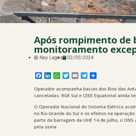
Após rompimento de 
monitoramento excep
Ney Lages
02/05/2024
Facebook
LinkedIn
WhatsApp
Twitter
Email
Telegram
Share
Operador acompanha bacias dos Rios das Anta
canceladas. RGE Sul e CEEE Equatorial ainda t
O Operador Nacional do Sistema Elétrico aco
no Rio Grande do Sul e os efeitos na operação
parte da barragem da UHE 14 de julho, o ONS
pela usina.