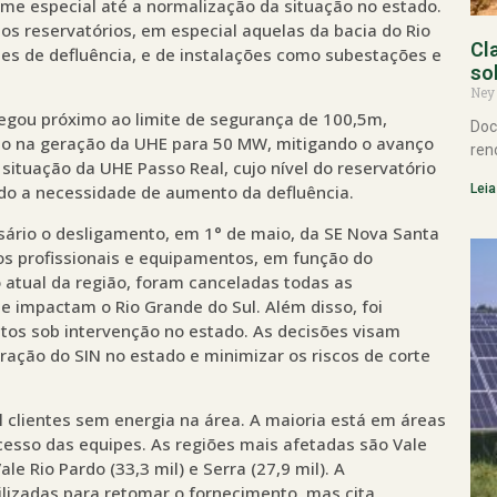
me especial até a normalização da situação no estado.
 reservatórios, em especial aquelas da bacia do Rio
Cl
stes de defluência, e de instalações como subestações e
so
Ney
hegou próximo ao limite de segurança de 100,5m,
Doc
ção na geração da UHE para 50 MW, mitigando o avanço
ren
tuação da UHE Passo Real, cujo nível do reservatório
Leia
ndo a necessidade de aumento da defluência.
ssário o desligamento, em 1° de maio, da SE Nova Santa
os profissionais e equipamentos, em função do
 atual da região, foram canceladas todas as
e impactam o Rio Grande do Sul. Além disso, foi
tos sob intervenção no estado. As decisões visam
ção do SIN no estado e minimizar os riscos de corte
il clientes sem energia na área. A maioria está em áreas
esso das equipes. As regiões mais afetadas são Vale
ale Rio Pardo (33,3 mil) e Serra (27,9 mil). A
ilizadas para retomar o fornecimento. mas cita