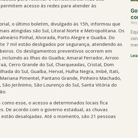
 permitem acesso às redes para atender às
Go
co
Ney
orial, o último boletim, divulgado às 15h, informou que
mais atingidas são Sul, Litoral Norte e Metropolitana. Os
Equ
alneário Pinhal, Alvorada, Porto Alegre e Guaíba. Do
con
te 7 mil estão desligados por segurança, atendendo as
mes
ombeiros. Os desligamentos preventivos ocorrem em
Leia
incluindo as Ilhas do Guaíba; Amaral Ferrador, Arroio
aá, Cerro Grande do Sul, Charqueadas, Cristal, Dom
ilhada do Sul, Guaíba, Herval, Hulha Negra, Imbé, Itati,
 Mariana Pimentel, Pantano Grande, Pinheiro Machado,
a, São Jerônimo, São Lourenço do Sul, Santa Vitória do
ão.
 como esse, o acesso a determinados locais fica
pes. De acordo com o governo estadual, as chuvas
s estão desalojadas. Até o momento, são 21 pessoas