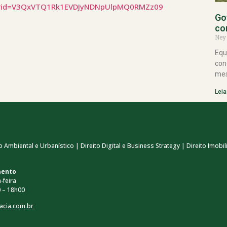
iro/?id=V3QxVTQ1Rk1EVDJyNDNpUlpMQ0RMZz09
Go
co
Ney
Equ
con
mes
Leia
 Ambiental e Urbanístico | Direito Digital e Business Strategy | Direito Imobili
mento
-feira
 – 18h00
acia.com.br