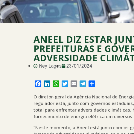
ANEEL DIZ ESTAR JU
PREFEITURAS E GOV
ADVERSIDADE CLIMÁT
Ney Lages
23/01/2024
Facebook
LinkedIn
WhatsApp
Twitter
Email
Telegram
Share
O diretor-geral da Agência Nacional de Energia
regulador está, junto com governos estaduais,
total para enfrentar adversidades climáticas.
fornecimento de energia elétrica em diversos 
“Neste momento, a Aneel está junto com os go
buscando adversidades climáticas, seja no es