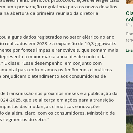
m uma preparação regulatória para os novos desafios
a na abertura da primeira reunião da diretoria
Cl
so
Ney
Doc
ltou alguns dados registrados no setor elétrico no ano
ren
são realizados em 2023 e a expansão de 10,3 gigawatts
lmente por fontes limpas e renováveis, que somam mais
Leia
 “Representa a maior marca anual desde o início da
.” E disse: “Esse desempenho, em conjunto com
ndamental para enfrentamos os fenômenos climáticos
ue prejudicam o atendimento aos consumidores de
es de transmissão nos próximos meses e a publicação da
2024-2025, que se alicerça em ações para a transição
 impactos das mudanças climáticas e inovações
do da além, claro, com os consumidores, Ministério de
os segmentos do setor.”