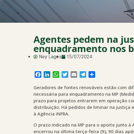
Agentes pedem na jus
enquadramento nos be
Ney Lages
15/07/2024
Facebook
LinkedIn
WhatsApp
Twitter
Email
Telegram
Share
Geradores de fontes renováveis estão com dif
necessária para enquadramento na MP (Medida
prazo para projetos entrarem em operação co
distribuição. Há pedidos de liminar na justiç
à Agência iNFRA.
O prazo indicado na MP para o aporte junto à 
encerrou na última terça-feira (9), 90 dias 