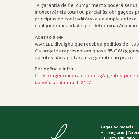
“A garantia de fiel cumprimento poderá ser uti
inobservância total ou parcial às obrigações 
princípios do contraditório e da ampla defesa
qualquer modalidade, por determinação expres
Adesão à MP
A ANEEL divulgou que recebeu pedidos de 1.9
Os projetos representam quase 85 GW (gigawat
agentes não aportaram a garantia no prazo.
Por Agência Infra.
https://agenciainfra.com/blog/agentes-pede
beneficios-da-mp-1-212/
Lages Advocacia
Agronegócio | Direito
| Direito Tributário