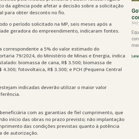
 da agência pode afetar a decisão sobre a solicitação
Go
l para obter desconto no fio.
co
Ney
odo o período solicitado na MP, seis meses após a
dade geradora do empreendimento, indicaram fontes.
Equ
con
mes
ja correspondente a 5% do valor estimado do
taria 79/2024, do Ministério de Minas e Energia, indica
Leia
nstalado: biomassa de cana, R$ 3.500; biomassa de
$ 4.300; fotovoltaica, R$ 3.300; e PCH (Pequena Central
estejam indicadas deverão utilizar o maior valor
ferência.
beneficiária com as garantias de fiel cumprimento, que
ão início das obras no prazo previsto; não implantação
primento das condições previstas quanto à potência
a de autorização.