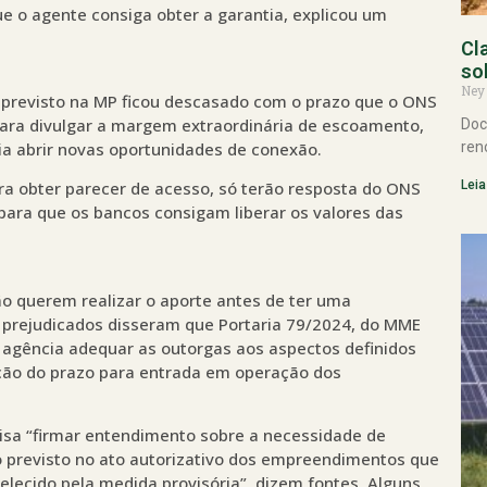
ue o agente consiga obter a garantia, explicou um
Cl
so
Ney
 previsto na MP ficou descasado com o prazo que o ONS
para divulgar a margem extraordinária de escoamento,
Doc
ren
ia abrir novas oportunidades de conexão.
Leia
a obter parecer de acesso, só terão resposta do ONS
 para que os bancos consigam liberar os valores das
não querem realizar o aporte antes de ter uma
 prejudicados disseram que Portaria 79/2024, do MME
 à agência adequar as outorgas aos aspectos definidos
ção do prazo para entrada em operação dos
isa “firmar entendimento sobre a necessidade de
 previsto no ato autorizativo dos empreendimentos que
ecido pela medida provisória”, dizem fontes. Alguns