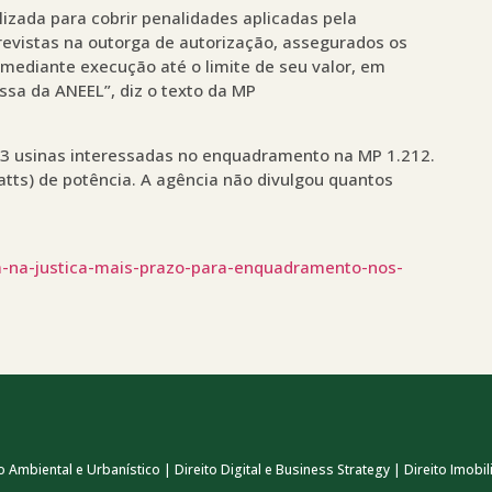
lizada para cobrir penalidades aplicadas pela
previstas na outorga de autorização, assegurados os
, mediante execução até o limite de seu valor, em
sa da ANEEL”, diz o texto da MP
83 usinas interessadas no enquadramento na MP 1.212.
ts) de potência. A agência não divulgou quantos
m-na-justica-mais-prazo-para-enquadramento-nos-
 Ambiental e Urbanístico | Direito Digital e Business Strategy | Direito Imobili