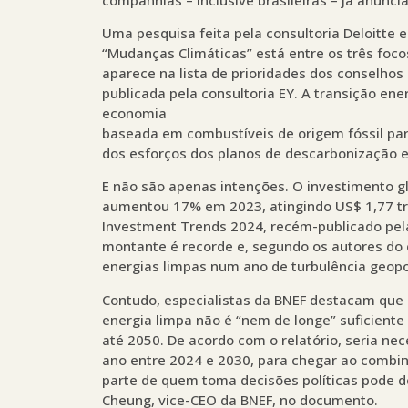
Uma pesquisa feita pela consultoria Deloitte 
“Mudanças Climáticas” está entre os três foco
aparece na lista de prioridades dos conselho
publicada pela consultoria EY. A transição 
economia
baseada em combustíveis de origem fóssil par
dos esforços dos planos de descarbonização 
E não são apenas intenções. O investimento gl
aumentou 17% em 2023, atingindo US$ 1,77 tri
Investment Trends 2024, recém-publicado pel
montante é recorde e, segundo os autores do 
energias limpas num ano de turbulência geopolí
Contudo, especialistas da BNEF destacam que 
energia limpa não é “nem de longe” suficient
até 2050. De acordo com o relatório, seria nec
ano entre 2024 e 2030, para chegar ao combi
parte de quem toma decisões políticas pode de
Cheung, vice-CEO da BNEF, no documento.