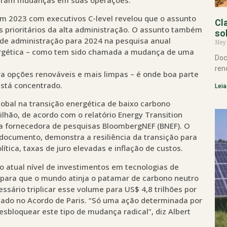
em 2023 com executivos C-level revelou que o assunto
Cl
s prioritários da alta administração. O assunto também
so
s de administração para 2024 na pesquisa anual
Ney
energética – como tem sido chamada a mudança de uma
Doc
ren
a opções renováveis e mais limpas – é onde boa parte
está concentrado.
Leia
obal na transição energética de baixo carbono
lhão, de acordo com o relatório Energy Transition
a fornecedora de pesquisas BloombergNEF (BNEF). O
documento, demonstra a resiliência da transição para
tica, taxas de juro elevadas e inflação de custos.
o atual nível de investimentos em tecnologias de
e para que o mundo atinja o patamar de carbono neutro
essário triplicar esse volume para US$ 4,8 trilhões por
nado no Acordo de Paris. “Só uma ação determinada por
sbloquear este tipo de mudança radical”, diz Albert