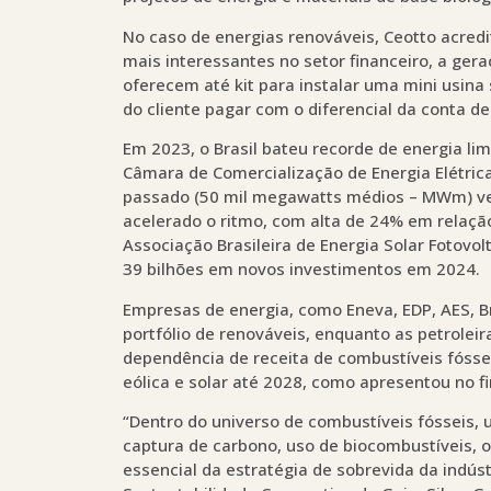
No caso de energias renováveis, Ceotto acredi
mais interessantes no setor financeiro, a gera
oferecem até kit para instalar uma mini usin
do cliente pagar com o diferencial da conta de
Em 2023, o Brasil bateu recorde de energia l
Câmara de Comercialização de Energia Elétric
passado (50 mil megawatts médios – MWm) vem 
acelerado o ritmo, com alta de 24% em relaç
Associação Brasileira de Energia Solar Fotovolt
39 bilhões em novos investimentos em 2024.
Empresas de energia, como Eneva, EDP, AES, Br
portfólio de renováveis, enquanto as petrole
dependência de receita de combustíveis fóssei
eólica e solar até 2028, como apresentou no f
“Dentro do universo de combustíveis fósseis, 
captura de carbono, uso de biocombustíveis, o
essencial da estratégia de sobrevida da indúst