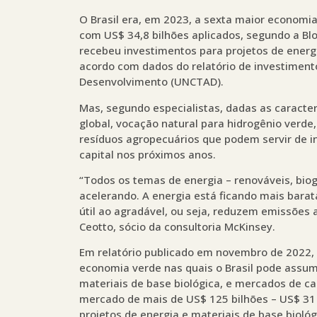
O Brasil era, em 2023, a sexta maior economi
com US$ 34,8 bilhões aplicados, segundo a Bl
recebeu investimentos para projetos de energi
acordo com dados do relatório de investimen
Desenvolvimento (UNCTAD).
Mas, segundo especialistas, dadas as caracter
global, vocação natural para hidrogênio verde
resíduos agropecuários que podem servir de i
capital nos próximos anos.
“Todos os temas de energia – renováveis, biog
acelerando. A energia está ficando mais barat
útil ao agradável, ou seja, reduzem emissõe
Ceotto, sócio da consultoria McKinsey.
Em relatório publicado em novembro de 2022,
economia verde nas quais o Brasil pode assum
materiais de base biológica, e mercados de c
mercado de mais de US$ 125 bilhões – US$ 31 
projetos de energia e materiais de base bioló