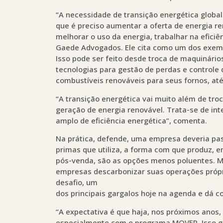
“A necessidade de transição energética global
que é preciso aumentar a oferta de energia r
melhorar o uso da energia, trabalhar na eficiê
Gaede Advogados. Ele cita como um dos exempl
Isso pode ser feito desde troca de maquinár
tecnologias para gestão de perdas e controle
combustíveis renováveis para seus fornos, at
“A transição energética vai muito além de tro
geração de energia renovável. Trata-se de int
amplo de eficiência energética”, comenta.
Na prática, defende, uma empresa deveria pas
primas que utiliza, a forma com que produz, e
pós-venda, são as opções menos poluentes. Ma
empresas descarbonizar suas operações própr
desafio, um
dos principais gargalos hoje na agenda e dá c
“A expectativa é que haja, nos próximos anos,
especialmente com o programa MOVER. Isso g