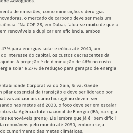
Gaede Advogados.
timento de emissões, como mineração, siderurgia,
s inovadoras, o mercado de carbono deve ser mais um
iciência. “Na COP 28, em Dubai, falou-se muito de que o
s em renováveis e duplicar em eficiência, ambos
 47% para energias solar e eólica até 2040, um
 do interesse do capital, os custos decrescentes da
ajudar. A projeção é de diminuição de 46% no custo
nergia solar e 27% de redução para geração de energia
entabilidade Corporativa do Gaia, Silva, Gaede
pilar essencial da transição e deve ser liderado por
ernativas adicionais como hidrogênio devem ser
nsando nas metas até 2030, o foco deve ser em escalar
ntos da Agência Internacional de Energia (IEA, na sigla
as Renováveis (Irena). Ele lembra que já é “bem difícil”
da renováveis pelo mundo até 2030, embora seja
 do cumprimento das metas climáticas.