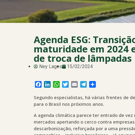
Agenda ESG: Transiçã
maturidade em 2024 e
de troca de lâmpadas
Ney Lages
15/02/2024
Facebook
LinkedIn
WhatsApp
Twitter
Email
Telegram
Share
Segundo especialistas, há várias frentes de
para o Brasil nos próximos anos.
A agenda climática parece ter entrado de vez
mercados apertando o cerco contra empresas
descarbonização, reforçada por a uma pressão
companhias – inclusive brasileiras – já anun