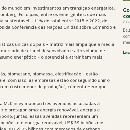
a do mundo em investimentos em transição energética,
Go
oomberg. Foi o país, entre os emergentes, que mais
co
a sustentável – 11% do total entre 2015 e 2022, de
Ney
tos da Conferência das Nações Unidas sobre Comércio e
Equ
con
mes
ísticas únicas do país – matriz mais limpa que a média
, mercado de etanol desenvolvido e alto volume de
Leia
nsumo energético – o potencial é atrair bem mais
ás, biometano, biomassa, eletrificação – estão
a e, com isso, as empresas estão conseguindo unir o
s a um custo menor de produção”, comenta Henrique
 a McKinsey mapeou três avenidas associadas à
ir o protagonismo: energia renovável, energia e
arbono. Juntas, essas avenidas representam um
bilhões em energia renovável, US$ 59 bilhões nos
gica, e US$ 35 bilhões com mercados de carbono.