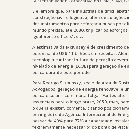
Sustentabilidade Corporativa do Gaia, Silva, 
Ele lembra que, para indústrias de difícil aba
construção civil e logística, além de soluçõe
dos instrumentos para reforçar a busca por ef
mundo precisa, até 2030, triplicar os esforço
igualmente difíceis”, diz.
A estimativa da McKinsey é de crescimento de
potencial de US$ 11 bilhões em receitas. Além
tecnologia e infraestrutura de geração devem 
nivelado de energia (LCOE) para geração de e
eólica durante este período.
Para Rodrigo Sluminsky, sócio da área de Sust
Advogados, geração de energia renovável é um 
eólica e solar – com muita folga. “Fontes alt
essenciais para o longo prazo, 2050, mas, pe
o que já existe”, comenta, citando posicioname
em inglês) e da Agência Internacional de Energi
passar de 40% para 77% a capacidade instala
“extremamente necessário” do ponto de vista