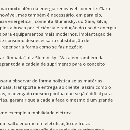
 vai muito além da energia renovável somente. Claro
enovável, mas também é necessário, em paralelo,
ncia energética”, comenta Sluminsky, do Gaia, Silva,
os a busca por eficiência e redução do uso de energia.
ios para equipamentos mais modernos, implantação de
 de consumo desnecessário substituição de
é repensar a forma como se faz negócio.
car lâmpada”, diz Sluminsky. “Vai além também da
egrar toda a cadeia de suprimento para o conceito
sar a observar de forma holística se as matérias-
mbala, transporta e entrega ao cliente, assim como o
s, o advogado mesmo pontua que se já é difícil para
ias, garantir que a cadeia faça o mesmo é um grande
omo exemplo a mobilidade elétrica.
 um salto enorme em eletrificação de frota,
era um enorme desafio de cadeia de suprimentos,