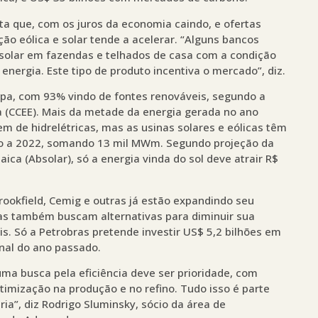
ta que, com os juros da economia caindo, e ofertas
ção eólica e solar tende a acelerar. “Alguns bancos
a solar em fazendas e telhados de casa com a condição
 energia. Este tipo de produto incentiva o mercado”, diz.
impa, com 93% vindo de fontes renováveis, segundo a
a (CCEE). Mais da metade da energia gerada no ano
de hidrelétricas, mas as usinas solares e eólicas têm
ão a 2022, somando 13 mil MWm. Segundo projeção da
aica (Absolar), só a energia vinda do sol deve atrair R$
ookfield, Cemig e outras já estão expandindo seu
iras também buscam alternativas para diminuir sua
s. Só a Petrobras pretende investir US$ 5,2 bilhões em
inal do ano passado.
uma busca pela eficiência deve ser prioridade, com
timização na produção e no refino. Tudo isso é parte
ria”, diz Rodrigo Sluminsky, sócio da área de