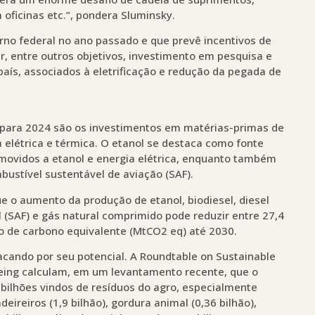
 oficinas etc.”, pondera Sluminsky.
o federal no ano passado e que prevê incentivos de
, entre outros objetivos, investimento em pesquisa e
aís, associados à eletrificação e redução da pegada de
, para 2024 são os investimentos em matérias-primas de
 elétrica e térmica. O etanol se destaca como fonte
 movidos a etanol e energia elétrica, enquanto também
ustível sustentável de aviação (SAF).
e o aumento da produção de etanol, biodiesel, diesel
 (SAF) e gás natural comprimido pode reduzir entre 27,4
do de carbono equivalente (MtCO2 eq) até 2030.
acando por seu potencial. A Roundtable on Sustainable
Boeing calculam, em um levantamento recente, que o
,5 bilhões vindos de resíduos do agro, especialmente
ireiros (1,9 bilhão), gordura animal (0,36 bilhão),