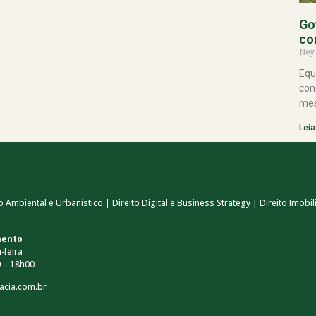
Go
co
Ney
Equ
con
mes
Leia
 Ambiental e Urbanístico | Direito Digital e Business Strategy | Direito Imobili
mento
-feira
 – 18h00
acia.com.br