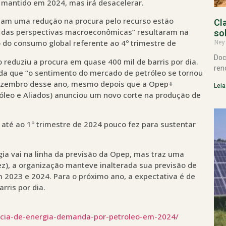
á mantido em 2024, mas irá desacelerar.
cam uma redução na procura pelo recurso estão
Cl
o das perspectivas macroeconômicas” resultaram na
so
Ney
 do consumo global referente ao 4º trimestre de
Doc
 reduziu a procura em quase 400 mil de barris por dia.
ren
nda que “o sentimento do mercado de petróleo se tornou
ezembro desse ano, mesmo depois que a Opep+
Leia
óleo e Aliados) anunciou um novo corte na produção de
até ao 1º trimestre de 2024 pouco fez para sustentar
gia vai na linha da previsão da Opep, mas traz uma
ez), a organização manteve inalterada sua previsão de
2023 e 2024. Para o próximo ano, a expectativa é de
ris por dia.
cia-de-energia-demanda-por-petroleo-em-2024/